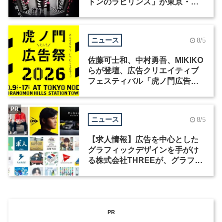
トンのラビリンス」が東京・豊
洲で開催
ニュース
8/5
佐藤可士和、中村勇吾、MIKIKO
らが登壇、広告クリエイティブ
フェスティバル「虎ノ門広告
祭」の第2回が開催
PR
ニュース
8/5
【求人情報】広告を中心とした
グラフィックデザインを手がけ
る株式会社THREEが、グラフィ
ックデザイナーを募集
PR