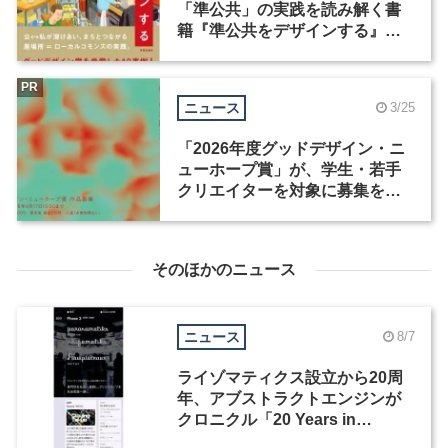
「準公共」の実践を読み解く書
籍『準公共をデザインする』が
発売
PR
ニュース
3/25
「2026年度グッドデザイン・ニ
ューホープ賞」が、学生・若手
クリエイターを対象に募集を開
始
そのほかのニュース
ニュース
8/7
ライゾマティクス設立から20周
年、アブストラクトエンジンが
クロニクル「20 Years in
Motion」を公開