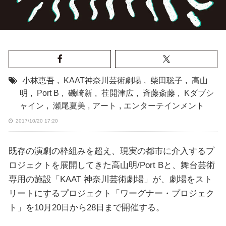
小林恵吾
,
KAAT神奈川芸術劇場
,
柴田聡子
,
高山
明
,
Port B
,
磯崎新
,
荏開津広
,
斉藤斎藤
,
Kダブシ
ャイン
,
瀬尾夏美
,
アート
,
エンターテインメント
2017/10/20 17:20
既存の演劇の枠組みを超え、現実の都市に介入するプ
ロジェクトを展開してきた高山明/Port Bと、舞台芸術
専用の施設「KAAT 神奈川芸術劇場」が、劇場をスト
リートにするプロジェクト「ワーグナー・プロジェク
ト」を10月20日から28日まで開催する。