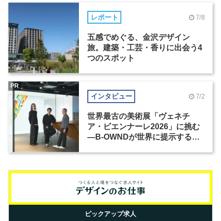
レポート
7/8
五感でめぐる、金沢デザイン
旅。建築・工芸・香りに出会う4
つのスポット
PR
インタビュー
7/2
世界最古の美術展「ヴェネチ
ア・ビエンナーレ2026」に挑む
―B-OWNDが世界に提示する美
の基準とは？（前編）
ピックアップ求人