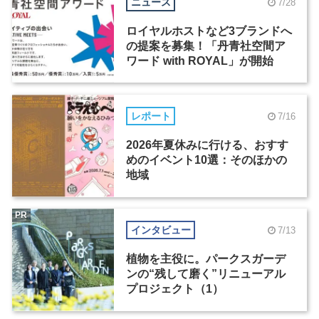
ニュース
7/28
ロイヤルホストなど3ブランドへ
の提案を募集！「丹青社空間ア
ワード with ROYAL」が開始
レポート
7/16
2026年夏休みに行ける、おすす
めのイベント10選：そのほかの
地域
PR
インタビュー
7/13
植物を主役に。パークスガーデ
ンの“残して磨く”リニューアル
プロジェクト（1）