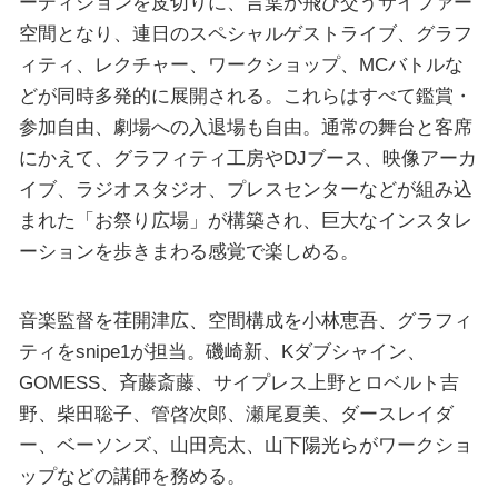
ーディションを皮切りに、言葉が飛び交うサイファー
空間となり、連日のスペシャルゲストライブ、グラフ
ィティ、レクチャー、ワークショップ、MCバトルな
どが同時多発的に展開される。これらはすべて鑑賞・
参加自由、劇場への入退場も自由。通常の舞台と客席
にかえて、グラフィティ工房やDJブース、映像アーカ
イブ、ラジオスタジオ、プレスセンターなどが組み込
まれた「お祭り広場」が構築され、巨大なインスタレ
ーションを歩きまわる感覚で楽しめる。
音楽監督を荏開津広、空間構成を小林恵吾、グラフィ
ティをsnipe1が担当。磯崎新、Kダブシャイン、
GOMESS、斉藤斎藤、サイプレス上野とロベルト吉
野、柴田聡子、管啓次郎、瀬尾夏美、ダースレイダ
ー、ベーソンズ、山田亮太、山下陽光らがワークショ
ップなどの講師を務める。