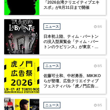
「2026台湾クリエイティブエキ
スポ」が8月31日まで開催
ニュース
8/6
日本初上陸、ティム・バートン
の没入型展覧会「ティム・バー
トンのラビリンス」が東京・豊
洲で開催
ニュース
8/5
佐藤可士和、中村勇吾、MIKIKO
らが登壇、広告クリエイティブ
フェスティバル「虎ノ門広告
祭」の第2回が開催
PR
ニュース
8/5