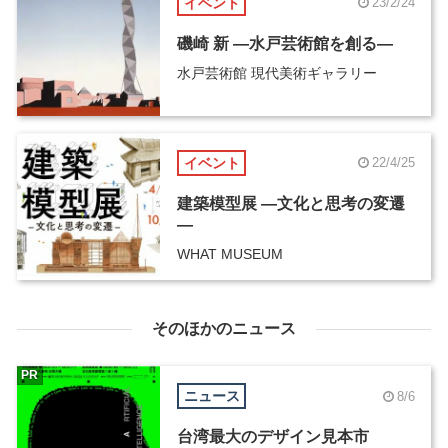
イベント
23/2/24
磯崎 新 ―水戸芸術館を創る―
水戸芸術館 現代美術ギャラリー
イベント
22/4/25
建築模型展 ―文化と思考の変遷
―
WHAT MUSEUM
そのほかのニュース
PR
ニュース
8/6
台湾最大のデザイン見本市