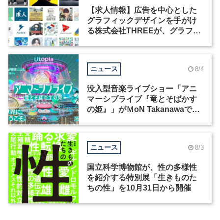
【求人情報】広告を中心とした
グラフィックデザインを手がけ
る株式会社THREEが、グラフィ
ックデザイナーを募集
ニュース
8/4
没入型音楽ライブショー「アニ
マーシブライブ『竜とそばかす
の姫』」がＭoN Takanawaで開
催
ニュース
8/3
国立科学博物館が、性の多様性
を紹介する特別展「生きものた
ちの性」を10月31日から開催