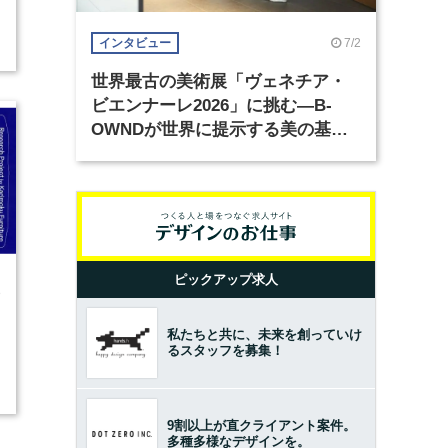
7/2
インタビュー
世界最古の美術展「ヴェネチア・
ビエンナーレ2026」に挑む―B-
OWNDが世界に提示する美の基準
とは？（前編）
ピックアップ求人
8
私たちと共に、未来を創っていけ
るスタッフを募集！
9割以上が直クライアント案件。
多種多様なデザインを。