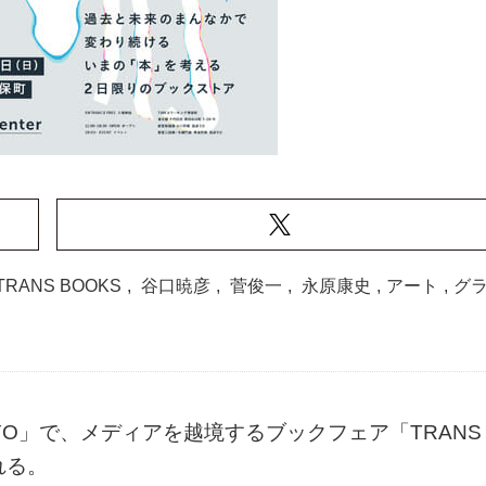
TRANS BOOKS
,
谷口暁彦
,
菅俊一
,
永原康史
,
アート
,
グ
OKYO」で、メディアを越境するブックフェア「TRANS
れる。