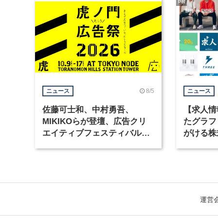
PR
8/5
ニュース
ニュース
佐藤可士和、中村勇吾、
【求人情
MIKIKOらが登壇、広告クリ
たグラフ
エイティブフェスティバル
がける株
「虎ノ門広告祭」の第2回が開
ラフィッ
催
運営