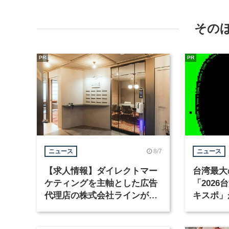
その
PR
PR
8/7
ニュース
ニュース
【求人情報】ダイレクトマー
台湾最大
ケティングを主軸とした広告
「202
代理店の株式会社ラインが、
キスポ」
グラフィックデザイナーを募
集