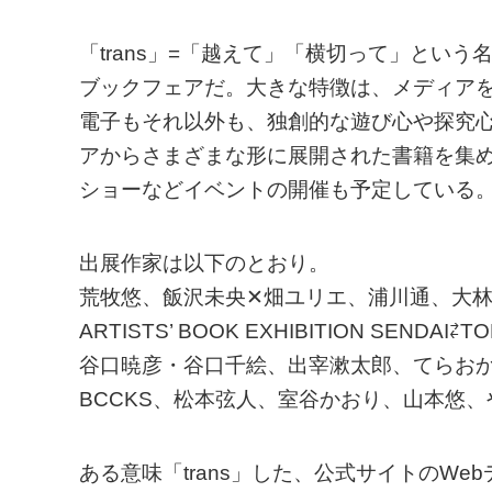
「trans」=「越えて」「横切って」とい
ブックフェアだ。大きな特徴は、メディア
電子もそれ以外も、独創的な遊び心や探究
アからさまざまな形に展開された書籍を集
ショーなどイベントの開催も予定している
出展作家は以下のとおり。
荒牧悠、飯沢未央✕畑ユリエ、浦川通、大
ARTISTS’ BOOK EXHIBITION SEND
谷口暁彦・谷口千絵、出宰漱太郎、てらおか現象
BCCKS、松本弦人、室谷かおり、山本悠
ある意味「trans」した、公式サイトのWe