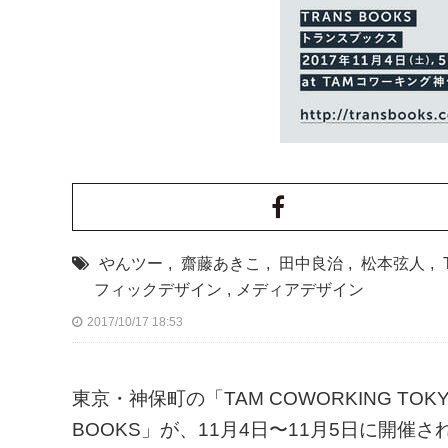
やんツー
,
齋藤あきこ
,
田中良治
,
松本弦人
,
フィックデザイン
,
メディアデザイン
2017/10/17 18:53
東京・神保町の「TAM COWORKING T
BOOKS」が、11月4日〜11月5日に開催さ