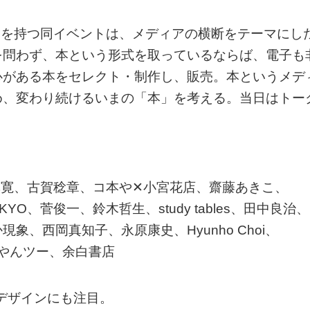
う名を持つ同イベントは、メディアの横断をテーマにし
を問わず、本という形式を取っているならば、電子も
心がある本をセレクト・制作し、販売。本というメデ
め、変わり続けるいまの「本」を考える。当日はトー
。
林寛、古賀稔章、コ本や✕小宮花店、齋藤あきこ、
AI⇄TOKYO、菅俊一、鈴木哲生、study tables、田中良治、
、西岡真知子、永原康史、Hyunho Choi、
、やんツー、余白書店
bデザインにも注目。