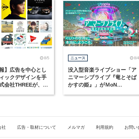
8/5
8/
ニュース
報】広告を中心とし
没入型音楽ライブショー「ア
ィックデザインを手
ニマーシブライブ『竜とそば
式会社THREEが、グ
かすの姫』」がＭoN
クデザイナーを募集
Takanawaで開催
会社
広告・取材について
メルマガ
利用規約
お問い