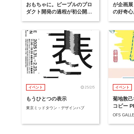
おもちゃに。ピープルのプロ
が企画展
ダクト開発の過程が初公開さ
の好奇心
れた展示会
開授業を
25/2/5
イベント
イベント
もうひとつの表示
菊地敦己
コピー P
東京ミッドタウン・デザインハブ
OFS GALL