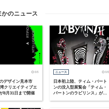
ほかのニュース
8/6
8/
ニュース
のデザイン見本市
日本初上陸、ティム・バート
6台湾クリエイティブエ
ンの没入型展覧会「ティム・
が8月31日まで開催
バートンのラビリンス」が東
京・豊洲で開催