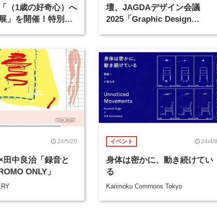
「（1歳の好奇心）へ
壇、JAGDAデザイン会議
展」を開催！特別公
2025「Graphic Design
菅俊一が担当
Now」が開催
24/5/20
24/4/
イベント
×田中良治「録音と
身体は密かに、動き続けてい
ROMO ONLY」
る
ERY
Karimoku Commons Tokyo