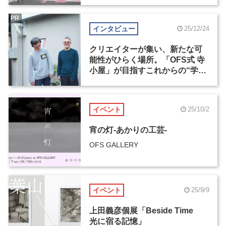
日まで申込受付中
PR
インタビュー
25/12/24
クリエイターが集い、新たな可
能性がひらく場所。「OFS式 寺
小屋」が目指すこれからの“学
び”のかたち
イベント
25/10/2
宵の灯-あかりの工芸-
OFS GALLERY
イベント
25/9/9
上田義彦個展「Beside Time
光に宿る記憶」