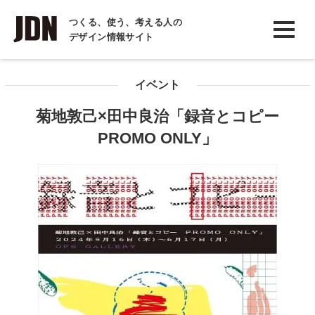
INTERVIEW
つくる、使う、考える人の
デザイン情報サイト
インタビュー
REPORT
イベント
レポート
菊地敦己×田中良治「録音とコピー
COLUMN
PROMO ONLY」
コラム