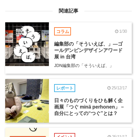
関連記事
コラム
1/30
編集部の「そういえば、」―ゴ
ールデンピンデザインアワード
展 in 台湾
JDN編集部の「そういえば、」
レポート
25/12/17
日々のものづくりをひも解く企
画展「つぐ minä perhonen」－
自分にとっての“つぐ”とは？
イベント
25/11/17