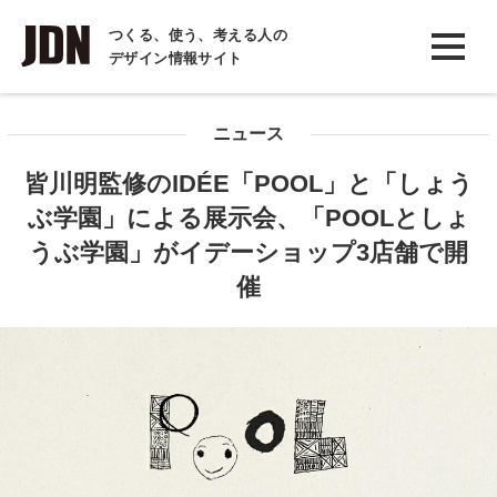
INTERVIEW
つくる、使う、考える人の
デザイン情報サイト
インタビュー
REPORT
ニュース
レポート
皆川明監修のIDÉE「POOL」と「しょう
COLUMN
ぶ学園」による展示会、「POOLとしょ
コラム
うぶ学園」がイデーショップ3店舗で開
催