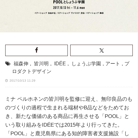
福森伸
,
皆川明
,
IDÉE
,
しょうぶ学園
,
アート
,
プ
ロダクトデザイン
2017/10/13 11:29
ミナ ペルホネンの皆川明を監修に迎え、無印良品のも
のづくりの過程で生まれる端材やB品などをためてお
き、新たな価値のある商品に再生させる「POOL」と
いう取り組みをIDÉEでは2015年より行ってきた。
「POOL」と鹿児島県にある知的障害者支援施設「し