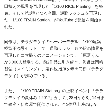
田植えの風景を再現した「1/100 RICE Planting」を発
表。そして第3弾となる今回、通勤ラッシュを再現し
た「1/100 TRAIN Station」がYouTubeで配信を開始さ
れた。
同作は、テラダモケイのペーパーモデル「1/100建築
模型用添景セット」で、通勤ラッシュ時の駅の情景を
再現したコマ撮りのアニメーションで、「原器くん」
が3,000人登場する。前2作品に引き続き、監督は岡崎
智弘（スイミング）、製作総指揮を寺田尚樹（テラダ
モケイ）が務めている。
また、「1/100 TRAIN Station」の上映イベント「テラ
ダモケイの夏休み！2017」が、7月28日から8月14日ま
で銀座・伊東屋で開催される。全3作品上映のほか、