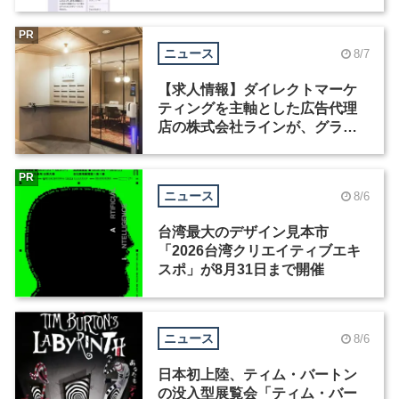
Motion」を公開
PR
ニュース
8/7
【求人情報】ダイレクトマーケ
ティングを主軸とした広告代理
店の株式会社ラインが、グラフ
ィックデザイナーを募集
PR
ニュース
8/6
台湾最大のデザイン見本市
「2026台湾クリエイティブエキ
スポ」が8月31日まで開催
ニュース
8/6
日本初上陸、ティム・バートン
の没入型展覧会「ティム・バー