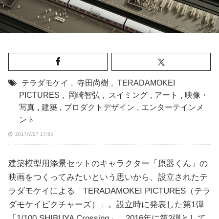
テラダモケイ
,
寺田尚樹
,
TERADAMOKEI
PICTURES
,
岡崎智弘
,
スイミング
,
アート
,
映像・
写真
,
建築
,
プロダクトデザイン
,
エンターテインメ
ント
2017/7/27 17:54
建築模型用添景セットのキャラクター「原器くん」の
映画をつくってみたいという思いから、設立されたテ
ラダモケイによる「TERADAMOKEI PICTURES（テラ
ダモケイピクチャーズ）」。設立時に発表した第1弾
「1/100 SHIBUYA Crossing」、2016年に第2弾として