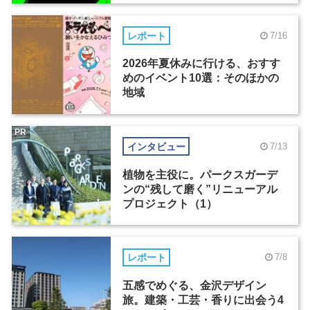
レポート
7/16
2026年夏休みに行ける、おすす
めのイベント10選：そのほかの
地域
PR
インタビュー
7/13
植物を主役に。パークスガーデ
ンの“残して磨く”リニューアル
プロジェクト（1）
レポート
7/8
五感でめぐる、金沢デザイン
旅。建築・工芸・香りに出会う4