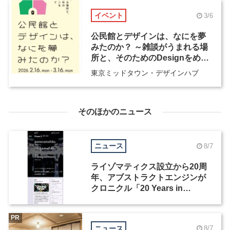
イベント
3/6
公民館とデザインは、なにを夢
みたのか？ ～雑談がうまれる場
所と、そのためのDesignをめぐ
って～
東京ミッドタウン・デザインハブ
そのほかのニュース
ニュース
8/7
ライゾマティクス設立から20周
年、アブストラクトエンジンが
クロニクル「20 Years in
Motion」を公開
PR
ニュース
8/7