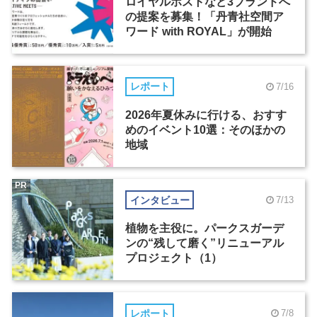
ロイヤルホストなど3ブランドへ
の提案を募集！「丹青社空間ア
ワード with ROYAL」が開始
レポート
7/16
2026年夏休みに行ける、おすす
めのイベント10選：そのほかの
地域
PR
インタビュー
7/13
植物を主役に。パークスガーデ
ンの“残して磨く”リニューアル
プロジェクト（1）
レポート
7/8