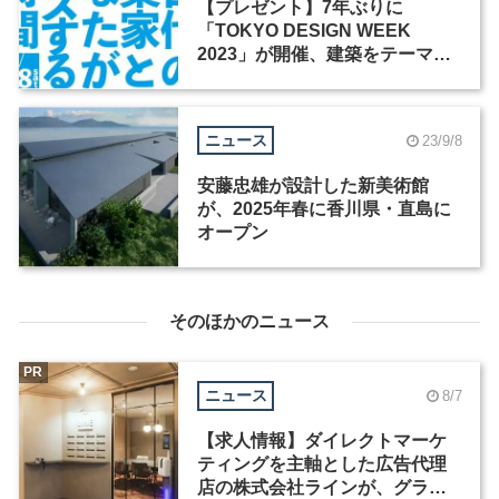
【プレゼント】7年ぶりに
「TOKYO DESIGN WEEK
2023」が開催、建築をテーマに
展示やフォーラムを実施
ニュース
23/9/8
安藤忠雄が設計した新美術館
が、2025年春に香川県・直島に
オープン
そのほかのニュース
PR
ニュース
8/7
【求人情報】ダイレクトマーケ
ティングを主軸とした広告代理
店の株式会社ラインが、グラフ