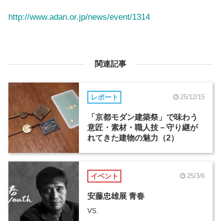
http://www.adan.or.jp/news/event/1314
関連記事
レポート
25/12/15
「京都モダン建築祭」で味わう
意匠・素材・職人技－守り継が
れてきた建物の魅力（2）
イベント
25/3/6
安藤忠雄展 青春
VS.