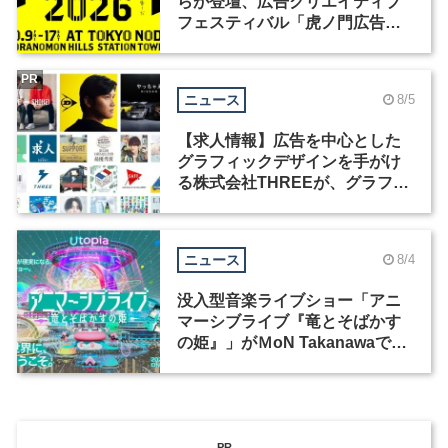
らが登壇、広告クリエイティブ
フェスティバル「虎ノ門広告
祭」の第2回が開催
PR
ニュース
8/5
【求人情報】広告を中心とした
グラフィックデザインを手がけ
る株式会社THREEが、グラフィ
ックデザイナーを募集
ニュース
8/4
没入型音楽ライブショー「アニ
マーシブライブ『竜とそばかす
の姫』」がＭoN Takanawaで開
催
PR