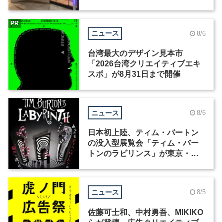
ィックデザイナーを募集
PR
ニュース
8/6
台湾最大のデザイン見本市
「2026台湾クリエイティブエキ
スポ」が8月31日まで開催
ニュース
8/6
日本初上陸、ティム・バートン
の没入型展覧会「ティム・バー
トンのラビリンス」が東京・豊
洲で開催
ニュース
8/5
佐藤可士和、中村勇吾、MIKIKO