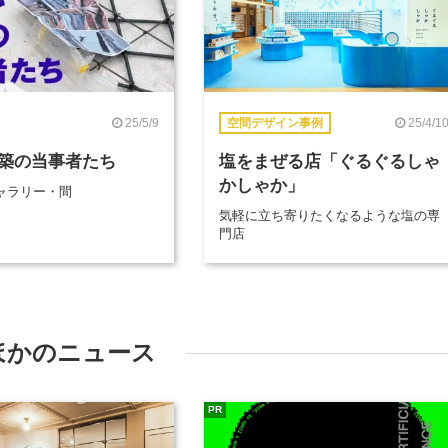
25/5/9
25/4/1
空間デザイン事例
築の当事者たち
塩をまぜる店「ぐるぐるしゃ
かしゃか」
ャラリー・間
気軽に立ち寄りたくなるような塩の専
門店
ほかのニュース
PR