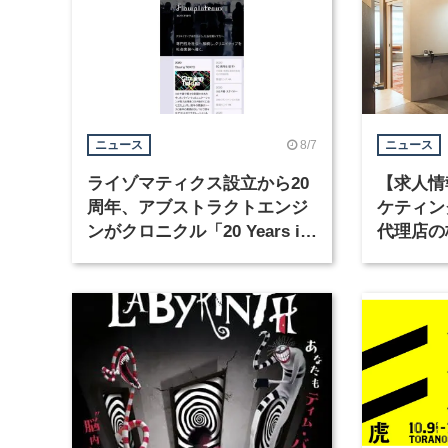
8/7
ニュース
ニュース
ライゾマティクス設立から20
【求人情
周年、アブストラクトエンジ
ケティン
ンがクロニクル「20 Years in
代理店の
Motion」を公開
グラフィ
集