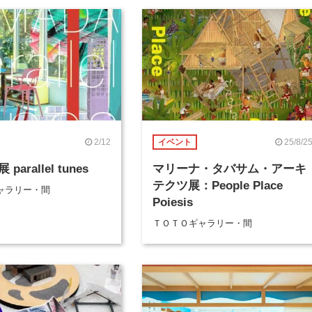
2/12
25/8/2
イベント
arallel tunes
マリーナ・タバサム・アーキ
テクツ展：People Place
ャラリー・間
Poiesis
ＴＯＴＯギャラリー・間