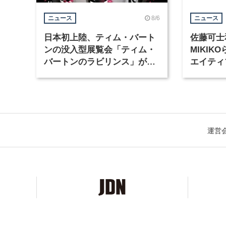
8/6
ニュース
ニュース
日本初上陸、ティム・バート
佐藤可士
ンの没入型展覧会「ティム・
MIKI
バートンのラビリンス」が東
エイティ
京・豊洲で開催
「虎ノ門
催
運営