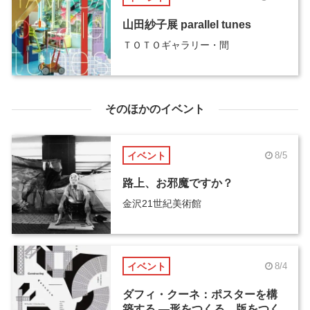
山田紗子展 parallel tunes
ＴＯＴＯギャラリー・間
そのほかのイベント
イベント
8/5
路上、お邪魔ですか？
金沢21世紀美術館
イベント
8/4
ダフィ・クーネ：ポスターを構
築する ―形をつくる、版をつく