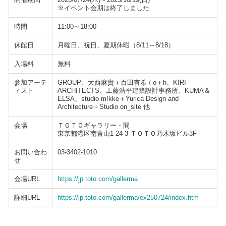
※イベント会期は終了しました
時間
11:00～18:00
休館日
月曜日、祝日、夏期休暇（8/11～8/18）
入場料
無料
参加アーテ
GROUP、大西麻貴＋百田有希 / o＋h、KIRI
ィスト
ARCHITECTS、工藤浩平建築設計事務所、KUMA＆
ELSA、studio m!kke＋Yurica Design and
Architecture＋Studio on_site 他
会場
ＴＯＴＯギャラリー・間
東京都港区南青山1-24-3 ＴＯＴＯ乃木坂ビル3F
お問い合わ
03-3402-1010
せ
会場URL
https://jp.toto.com/gallerma
詳細URL
https://jp.toto.com/gallerma/ex250724/index.htm