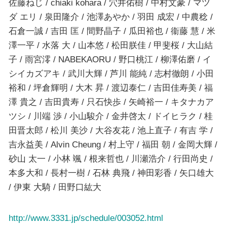
佐藤ねじ / chiaki kohara / 穴井佑樹 / 中村文豪 / マツ
ダ エリ / 泉田隆介 / 池澤あやか / 羽田 成宏 / 中農稔 /
石倉一誠 / 吉田 匡 / 間野晶子 / 瓜田裕也 / 衞藤 慧 / 米
澤一平 / 水落 大 / 山本悠 / 松田朕佳 / 甲斐桜 / 大山結
子 / 雨宮澪 / NABEKAORU / 野口桃江 / 柳澤佑磨 / イ
シイカズアキ / 武川大輝 / 芦川 能純 / 志村徹朗 / 小田
裕和 / 坪倉輝明 / 大木 昇 / 渡辺泰仁 / 吉田佳寿美 / 福
澤 貴之 / 吉田貴寿 / 只石快歩 / 矢崎裕一 / キタナカア
ツシ / 川端 渉 / 小山駿介 / 金井啓太 / ドイヒラク / 桂
田晋太郎 / 松川 美沙 / 大谷友花 / 池上直子 / 有吉 学 /
吉永益美 / Alvin Cheung / 村上守 / 福田 朝 / 金岡大輝 /
砂山 太一 / 小林 颯 / 根来哲也 / 川瀬浩介 / 行田尚史 /
本多大和 / 長村一樹 / 石林 典飛 / 神田彩香 / 矢口雄大
/ 伊東 大騎 / 田野口紘大
http://www.3331.jp/schedule/003052.html