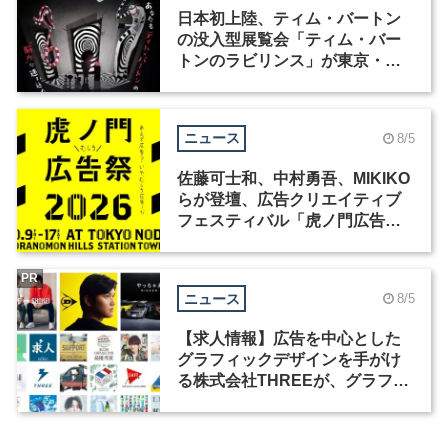
日本初上陸、ティム・バートン
の没入型展覧会「ティム・バー
トンのラビリンス」が東京・豊
洲で開催
ニュース
8/5
佐藤可士和、中村勇吾、MIKIKO
らが登壇、広告クリエイティブ
フェスティバル「虎ノ門広告
祭」の第2回が開催
PR
ニュース
8/5
【求人情報】広告を中心とした
グラフィックデザインを手がけ
る株式会社THREEが、グラフィ
ックデザイナーを募集