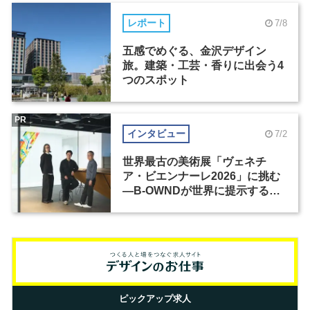
レポート
7/8
五感でめぐる、金沢デザイン
旅。建築・工芸・香りに出会う4
つのスポット
PR
インタビュー
7/2
世界最古の美術展「ヴェネチ
ア・ビエンナーレ2026」に挑む
―B-OWNDが世界に提示する美
の基準とは？（前編）
ピックアップ求人