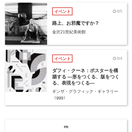
イベント
8/5
路上、お邪魔ですか？
金沢21世紀美術館
イベント
8/4
ダフィ・クーネ：ポスターを構
築する ―形をつくる、版をつく
る、表現をつくる―
ギンザ・グラフィック・ギャラリー
（ggg）
PR