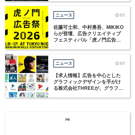
ニュース
8/5
佐藤可士和、中村勇吾、MIKIKO
らが登壇、広告クリエイティブ
フェスティバル「虎ノ門広告
祭」の第2回が開催
PR
ニュース
8/5
【求人情報】広告を中心とした
グラフィックデザインを手がけ
る株式会社THREEが、グラフィ
ックデザイナーを募集
PR