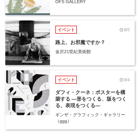
OFS GALLERY
イベント
8/5
路上、お邪魔ですか？
金沢21世紀美術館
イベント
8/4
ダフィ・クーネ：ポスターを構
築する ―形をつくる、版をつく
る、表現をつくる―
ギンザ・グラフィック・ギャラリー
（ggg）