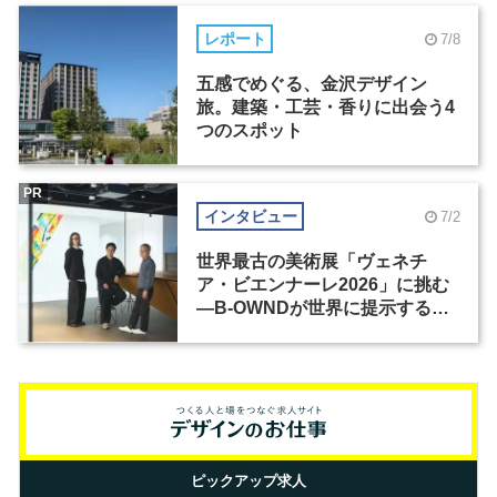
レポート
7/8
五感でめぐる、金沢デザイン
旅。建築・工芸・香りに出会う4
つのスポット
PR
インタビュー
7/2
世界最古の美術展「ヴェネチ
ア・ビエンナーレ2026」に挑む
―B-OWNDが世界に提示する美
の基準とは？（前編）
ピックアップ求人