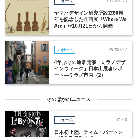
ニュース
23/10/20
ヤマハデザイン研究所設立60周
年を記念した企画展「Where We
Are」が10月21日から開催
レポート
23/6/27
4年ぶりの通常開催「ミラノデザ
インウィーク」日本出展者レポ
ート―ミラノ市内（2）
そのほかのニュース
ニュース
8/6
日本初上陸、ティム・バートン