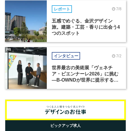
レポート
7/8
五感でめぐる、金沢デザイン
旅。建築・工芸・香りに出会う4
つのスポット
PR
インタビュー
7/2
世界最古の美術展「ヴェネチ
ア・ビエンナーレ2026」に挑む
―B-OWNDが世界に提示する美
の基準とは？（前編）
ピックアップ求人