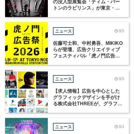
の没入型展覧会「ティム・バー
トンのラビリンス」が東京・豊
洲で開催
ニュース
8/5
佐藤可士和、中村勇吾、MIKIKO
らが登壇、広告クリエイティブ
フェスティバル「虎ノ門広告
祭」の第2回が開催
PR
ニュース
8/5
【求人情報】広告を中心とした
グラフィックデザインを手がけ
る株式会社THREEが、グラフィ
ックデザイナーを募集
ニュース
8/4