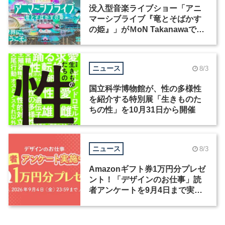
没入型音楽ライブショー「アニ
マーシブライブ『竜とそばかす
の姫』」がＭoN Takanawaで開
催
ニュース
8/3
国立科学博物館が、性の多様性
を紹介する特別展「生きものた
ちの性」を10月31日から開催
ニュース
8/3
Amazonギフト券1万円分プレゼ
ント！「デザインのお仕事」読
者アンケートを9月4日まで実施
中！