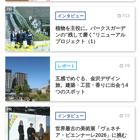
PR
インタビュー
7/13
植物を主役に。パークスガーデ
ンの“残して磨く”リニューアル
プロジェクト（1）
レポート
7/8
五感でめぐる、金沢デザイン
旅。建築・工芸・香りに出会う4
つのスポット
PR
インタビュー
7/2
世界最古の美術展「ヴェネチ
ア・ビエンナーレ2026」に挑む