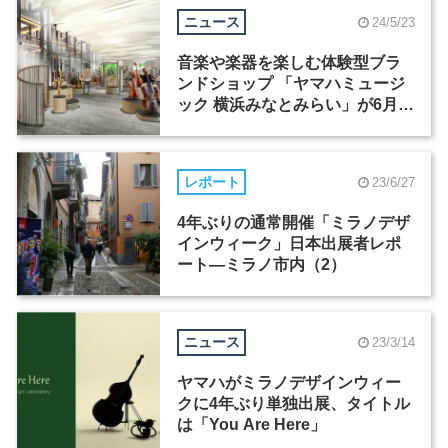
ニュース
24/5/23
音楽や楽器を楽しむ体験型ブラ
ンドショップ 「ヤマハミュージ
ック 横浜みなとみらい」が6月6
日にオープン
レポート
23/6/27
4年ぶりの通常開催「ミラノデザ
インウィーク」日本出展者レポ
ート―ミラノ市内（2）
ニュース
23/3/14
ヤマハがミラノデザインウィー
クに4年ぶり単独出展、タイトル
は「You Are Here」