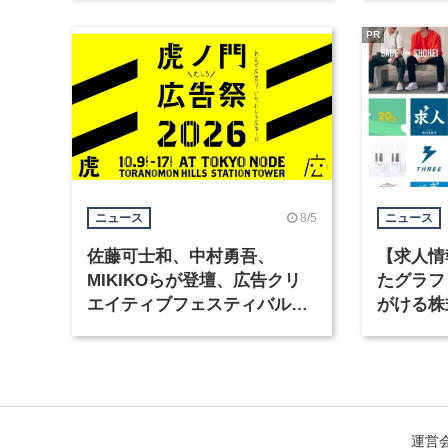
集
PR
8/5
ニュース
ニュース
佐藤可士和、中村勇吾、
【求人情
MIKIKOらが登壇、広告クリ
たグラフ
エイティブフェスティバル
がける株
「虎ノ門広告祭」の第2回が開
ラフィッ
催
運営