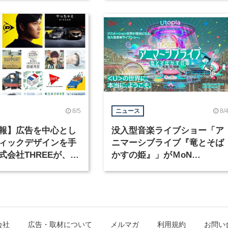
8/5
8/
ニュース
報】広告を中心とし
没入型音楽ライブショー「ア
ィックデザインを手
ニマーシブライブ『竜とそば
式会社THREEが、グ
かすの姫』」がＭoN
クデザイナーを募集
Takanawaで開催
会社
広告・取材について
メルマガ
利用規約
お問い