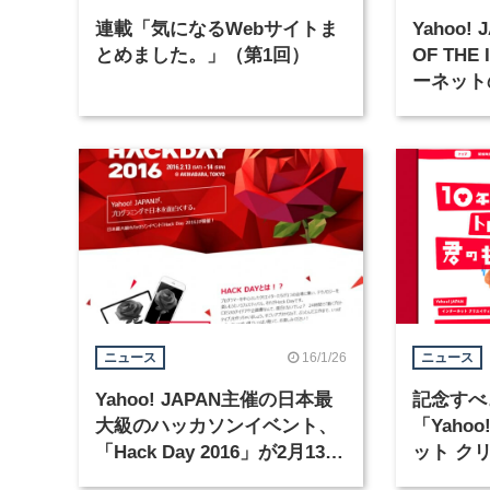
連載「気になるWebサイトま
Yahoo!
とめました。」（第1回）
OF THE
ーネット
16/1/26
ニュース
ニュース
Yahoo! JAPAN主催の日本最
記念すべ
大級のハッカソンイベント、
「Yahoo
「Hack Day 2016」が2月13日
ット ク
から開催
2015」