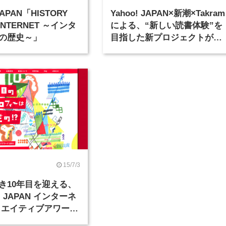
 JAPAN「HISTORY
Yahoo! JAPAN×新潮×Takram
 INTERNET ～インタ
による、“新しい読書体験”を
の歴史～」
目指した新プロジェクトがス
タート
15/7/3
き10年目を迎える、
! JAPAN インターネ
リエイティブアワード
開催概要公開