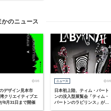
ほかのニュース
8/6
8/
ニュース
のデザイン見本市
日本初上陸、ティム・バート
6台湾クリエイティブエ
ンの没入型展覧会「ティム・
が8月31日まで開催
バートンのラビリンス」が東
京・豊洲で開催