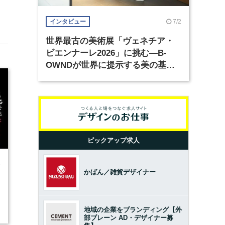
7/2
インタビュー
世界最古の美術展「ヴェネチア・
ビエンナーレ2026」に挑む―B-
OWNDが世界に提示する美の基準
とは？（前編）
ピックアップ求人
6
かばん／雑貨デザイナー
地域の企業をブランディング【外
部ブレーン AD・デザイナー募