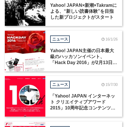
Yahoo! JAPAN×新潮×Takramに
よる、“新しい読書体験”を目指
した新プロジェクトがスタート
ニュース
16/1/26
Yahoo! JAPAN主催の日本最大
級のハッカソンイベント、
「Hack Day 2016」が2月13日か
ら開催
ニュース
15/7/30
「Yahoo! JAPAN インターネッ
ト クリエイティブアワード
2015」10周年記念コンテンツ、
「すごいタイムライン」後編公
開