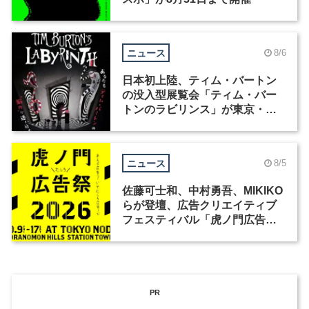
ニュース
8/6
日本初上陸、ティム・バートン
の没入型展覧会「ティム・バー
トンのラビリンス」が東京・豊
洲で開催
ニュース
8/5
佐藤可士和、中村勇吾、MIKIKO
らが登壇、広告クリエイティブ
フェスティバル「虎ノ門広告
祭」の第2回が開催
PR