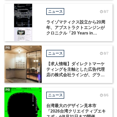
ニュース
8/7
ライゾマティクス設立から20周
年、アブストラクトエンジンが
クロニクル「20 Years in
Motion」を公開
PR
ニュース
8/7
【求人情報】ダイレクトマーケ
ティングを主軸とした広告代理
店の株式会社ラインが、グラフ
ィックデザイナーを募集
PR
ニュース
8/6
台湾最大のデザイン見本市
「2026台湾クリエイティブエキ
スポ」が8月31日まで開催