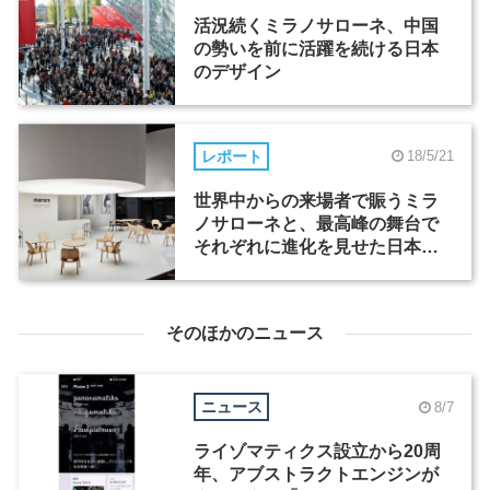
活況続くミラノサローネ、中国
の勢いを前に活躍を続ける日本
のデザイン
レポート
18/5/21
世界中からの来場者で賑うミラ
ノサローネと、最高峰の舞台で
それぞれに進化を見せた日本企
業5社
そのほかのニュース
ニュース
8/7
ライゾマティクス設立から20周
年、アブストラクトエンジンが