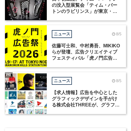
の没入型展覧会「ティム・バー
トンのラビリンス」が東京・豊
洲で開催
ニュース
8/5
佐藤可士和、中村勇吾、MIKIKO
らが登壇、広告クリエイティブ
フェスティバル「虎ノ門広告
祭」の第2回が開催
PR
ニュース
8/5
【求人情報】広告を中心とした
グラフィックデザインを手がけ
る株式会社THREEが、グラフィ
ックデザイナーを募集