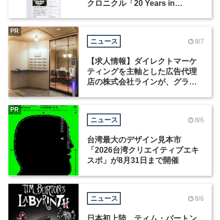
クロニクル「20 Years in
Motion」を公開
PR
ニュース
8/7
【求人情報】ダイレクトマーケ
ティングを主軸とした広告代理
店の株式会社ラインが、グラフ
ィックデザイナーを募集
PR
ニュース
8/6
台湾最大のデザイン見本市
「2026台湾クリエイティブエキ
スポ」が8月31日まで開催
ニュース
8/6
日本初上陸、ティム・バートン