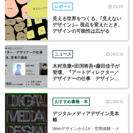
レポート
25/3/5
見える世界をつくる、｢見えない
デザイン｣— 視点を変えたとき、
デザインの可能性は広がる
ニュース
24/1/16
木村浩康×田渕将吾×藤田佳子が
登壇、『アートディレクター／
デザイナーの仕事 デザインの
手法、思考の源泉』出版トーク
イベントが1月18日に開催
おすすめ書籍・本
23/6/15
デジタルメディアデザイン見本
帳
WebデザインからUI・空間体験・メ