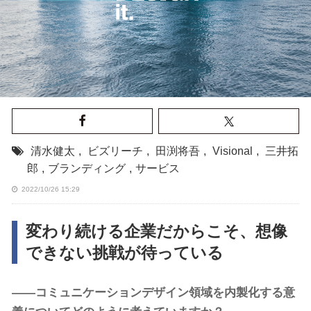
清水健太
,
ビズリーチ
,
田渕将吾
,
Visional
,
三井拓
郎
,
ブランディング
,
サービス
2022/10/26 15:29
変わり続ける企業だからこそ、想像
できない挑戦が待っている
――コミュニケーションデザイン領域を内製化する意