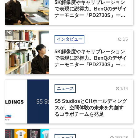
5K解像度やキャリブレーション
で表現に説得力。BenQのデザイ
ナーモニター「PD2730S」ー松
田洋和インタビュー（1）
PR
インタビュー
3/5
5K解像度やキャリブレーション
で表現に説得力。BenQのデザイ
ナーモニター「PD2730S」ー松
田洋和インタビュー（2）
ニュース
1/14
S5 StudiosとCHホールディング
スが、空間体験の未来を共創す
るコラボチームを発足
ニュース
25/7/28