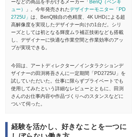
ーなどの商品を手がけるメーカー「
BenQ（ベンキ
ュー）
」。今年発売された
デザイナーモニター「PD
2725U」
は、BenQ独自の色精度、4K UHDによる超
高解像度を実現したデザイナー向けの1台だ。シリ
ーズとしては初となる輝度ムラ補正技術なども搭載
し、デザイナーに快適な作業空間と作業効率のアッ
プが実現できる。
今回は、アートディレクター／インタラクションデ
ザイナーの田渕将吾さんに一定期間「PD2725U」を
試していただいた。仕事に限らずプライベートでも
使用してみたという詳細なレビューとともに、田渕
さんのお仕事内容や作品づくりへのスタンスなどに
ついて伺った。
経験を活かし、好きなことを一つに
しぼらない働き方