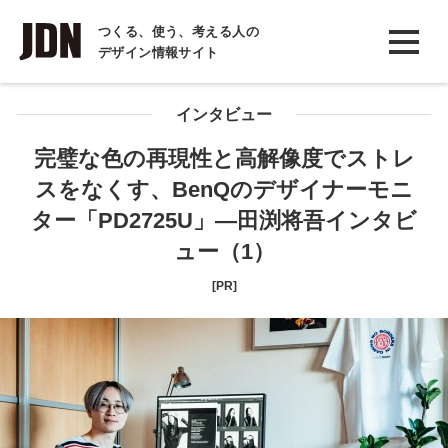
INTERVIEW
つくる、使う、考える人の
デザイン情報サイト
インタビュー
REPORT
インタビュー
レポート
完璧な色の再現性と高解像度でストレ
スをなくす、BenQのデザイナーモニ
COLUMN
ター「PD2725U」―田渕将吾インタビ
コラム
ュー（1）
[PR]