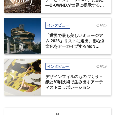
―B-OWNDが世界に提示する美
の基準とは？（後編）
インタビュー
6/26
「世界で最も美しいミュージア
ム 2026」リストに選出。形なき
文化をアーカイブするMoN
Takanawa
インタビュー
6/19
デザインフィルのものづくり－
紙と印刷技術で生み出すアーテ
ィストコラボレーション
PR