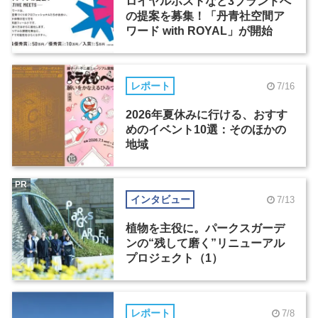
ロイヤルホストなど3ブランドへ
の提案を募集！「丹青社空間ア
ワード with ROYAL」が開始
レポート
7/16
2026年夏休みに行ける、おすす
めのイベント10選：そのほかの
地域
PR
インタビュー
7/13
植物を主役に。パークスガーデ
ンの“残して磨く”リニューアル
プロジェクト（1）
レポート
7/8