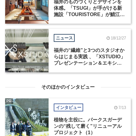
福井のものづくりとデザインを
体感。「TSUGI」が手がける新
施設「TOURISTORE」が鯖江に
オープン
ニュース
18/12/27
福井の“繊維”と3つのスタジオか
らはじまる実践 、「XSTUDIO」
プレゼンテーション＆エキシビ
ジョンが東京と福井でそれぞれ
開催
そのほかのインタビュー
PR
インタビュー
7/13
植物を主役に。パークスガーデ
ンの“残して磨く”リニューアル
プロジェクト（1）