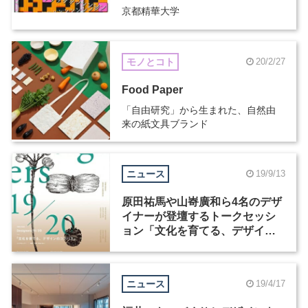
京都精華大学
モノとコト
20/2/27
Food Paper
「自由研究」から生まれた、自然由
来の紙文具ブランド
ニュース
19/9/13
原田祐馬や山㟢廣和ら4名のデザ
イナーが登壇するトークセッシ
ョン「文化を育てる、デザイン
のコンパス」が開催
ニュース
19/4/17