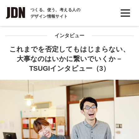
INTERVIEW
つくる、使う、考える人の
デザイン情報サイト
インタビュー
REPORT
インタビュー
レポート
これまでを否定してもはじまらない、
大事なのはいかに繋いでいくか－
COLUMN
TSUGIインタビュー（3）
コラム