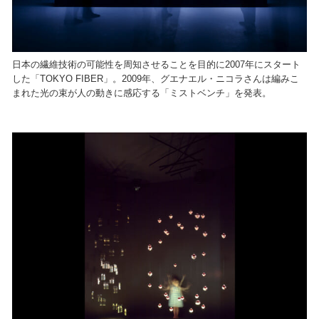
日本の繊維技術の可能性を周知させることを目的に2007年にスタート
した「TOKYO FIBER」。2009年、グエナエル・ニコラさんは編みこ
まれた光の束が人の動きに感応する「ミストベンチ」を発表。