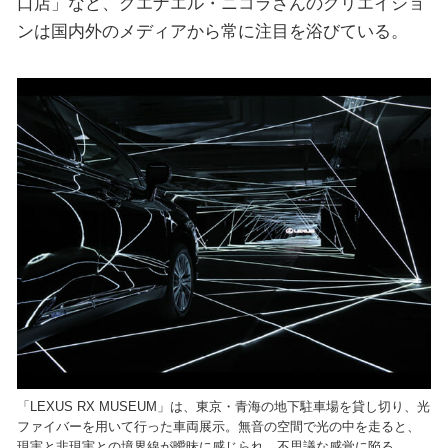
口店」など、グエナエル・ニコラさんのクリエイショ
ンは国内外のメディアから常に注目を浴びている。
「LEXUS RX MUSEUM」は、東京・青海の地下駐車場を貸し切り、光
ファイバーを用いて行った車両展示。無音の空間で光の中を走ると、
現実と非現実との境界線が曖昧に感じられ、不思議な感覚に陥る。