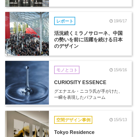
リアデザイナーとプロダクトデ
ザイナーを募集
レポート
19/6/17
活況続くミラノサローネ、中国
の勢いを前に活躍を続ける日本
のデザイン
モノとコト
15/6/16
CURIOSITY ESSENCE
グエナエル・ニコラ氏が手がけた、
一瞬を表現したパフューム
空間デザイン事例
15/5/13
Tokyo Residence