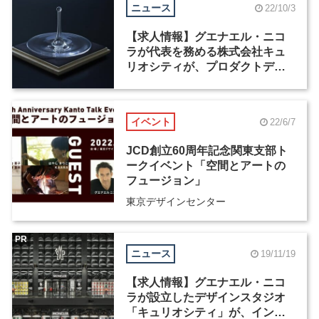
ニュース
22/10/3
【求人情報】グエナエル・ニコ
ラが代表を務める株式会社キュ
リオシティが、プロダクトデザ
イナーなど3職種を募集
イベント
22/6/7
JCD創立60周年記念関東支部ト
ークイベント「空間とアートの
フュージョン」
東京デザインセンター
PR
ニュース
19/11/19
【求人情報】グエナエル・ニコ
ラが設立したデザインスタジオ
「キュリオシティ」が、インテ