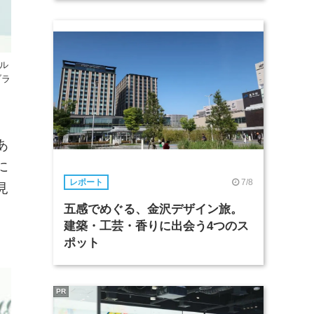
ル
ブラ
あ
に
7/8
レポート
見
五感でめぐる、金沢デザイン旅。
建築・工芸・香りに出会う4つのス
ポット
PR