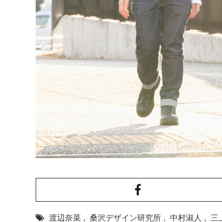
渡辺奈菜
,
桑沢デザイン研究所
,
中村淑人
,
三