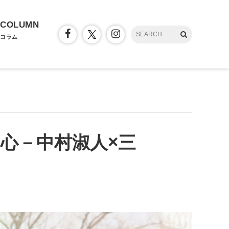
COLUMN
コラム
心－中村淑人×三