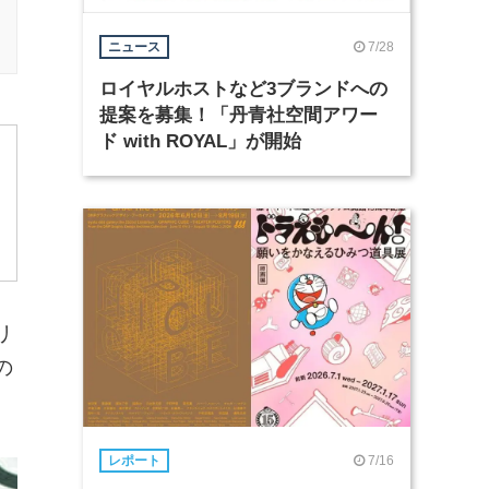
7/28
ニュース
ロイヤルホストなど3ブランドへの
提案を募集！「丹青社空間アワー
ド with ROYAL」が開始
リ
の
7/16
レポート