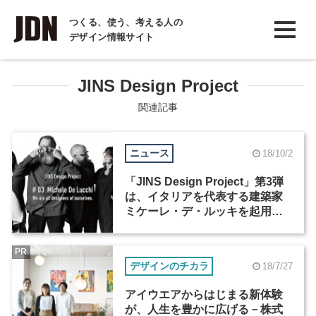
INTERVIEW
つくる、使う、考える人の
デザイン情報サイト
インタビュー
REPORT
JINS Design Project
レポート
関連記事
COLUMN
ニュース
18/10/2
コラム
「JINS Design Project」第3弾
は、イタリアを代表する建築家
ミケーレ・デ・ルッキを起用。
11月22日より全国発売開始
PR
デザインのチカラ
18/7/27
アイウエアからはじまる新体験
が、人生を豊かに広げる－株式