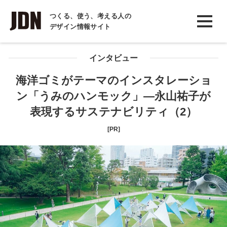
INTERVIEW
つくる、使う、考える人の
デザイン情報サイト
インタビュー
REPORT
インタビュー
レポート
海洋ゴミがテーマのインスタレーショ
ン「うみのハンモック」―永山祐子が
COLUMN
表現するサステナビリティ（2）
コラム
[PR]