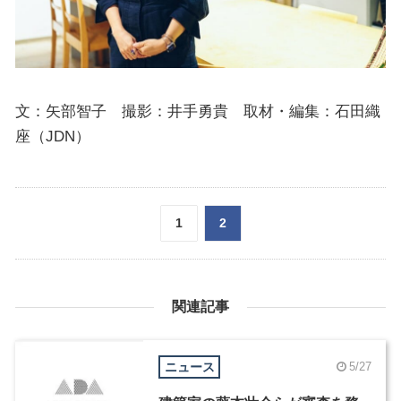
文：矢部智子 撮影：井手勇貴 取材・編集：石田織
座（JDN）
1
2
関連記事
ニュース
5/27