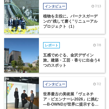
PR
インタビュー
7/13
植物を主役に。パークスガーデ
ンの“残して磨く”リニューアル
プロジェクト（1）
レポート
7/8
五感でめぐる、金沢デザイン
旅。建築・工芸・香りに出会う4
つのスポット
PR
インタビュー
7/2
世界最古の美術展「ヴェネチ
ア・ビエンナーレ2026」に挑む
―B-OWNDが世界に提示する美