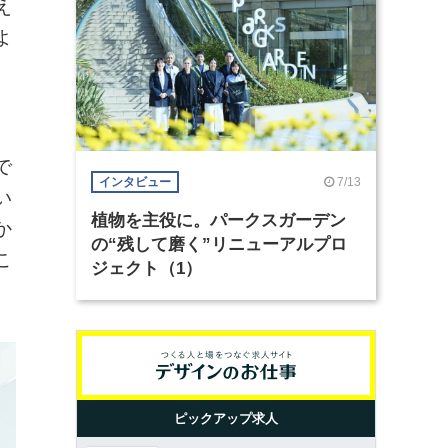
え
よ
で
7/13
インタビュー
い
植物を主役に。パークスガーデン
か
の“残して磨く”リニューアルプロ
こ
ジェクト（1）
ピックアップ求人