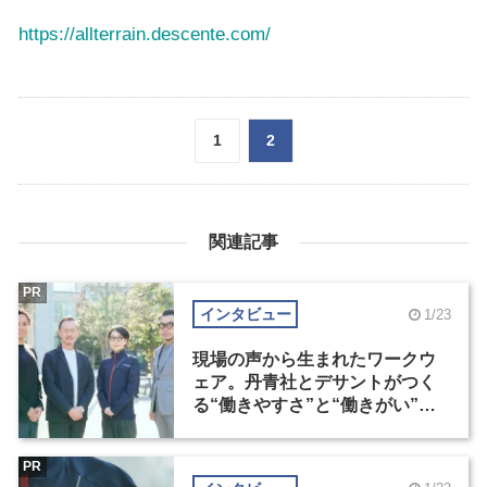
https://allterrain.descente.com/
1
2
関連記事
PR
インタビュー
1/23
現場の声から生まれたワークウ
ェア。丹青社とデサントがつく
る“働きやすさ”と“働きがい”の
かたち（1）
PR