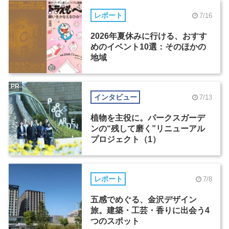
レポート
7/16
2026年夏休みに行ける、おすす
めのイベント10選：そのほかの
地域
PR
インタビュー
7/13
植物を主役に。パークスガーデ
ンの“残して磨く”リニューアル
プロジェクト（1）
レポート
7/8
五感でめぐる、金沢デザイン
旅。建築・工芸・香りに出会う4
つのスポット