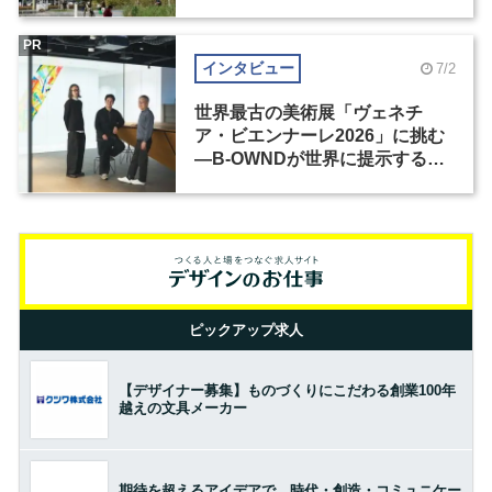
PR
インタビュー
7/2
世界最古の美術展「ヴェネチ
ア・ビエンナーレ2026」に挑む
―B-OWNDが世界に提示する美
の基準とは？（前編）
ピックアップ求人
【デザイナー募集】ものづくりにこだわる創業100年
越えの文具メーカー
期待を超えるアイデアで、時代・創造・コミュニケー