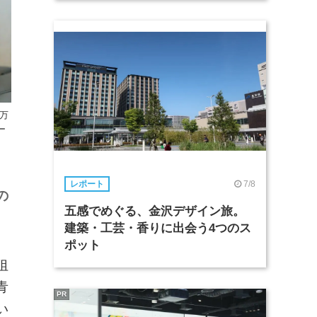
万
ー
7/8
レポート
の
五感でめぐる、金沢デザイン旅。
建築・工芸・香りに出会う4つのス
ポット
狙
青
PR
い