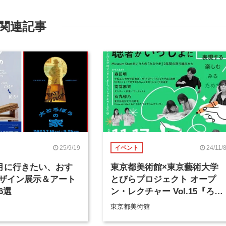
関連記事
25/9/19
24/11/
イベント
年9月に行きたい、おす
東京都美術館×東京藝術大学
ザイン展示＆アート
とびらプロジェクト オープ
6選
ン・レクチャー Vol.15『ろう
者・難聴者・聴者がいっしょ
東京都美術館
に「 」』