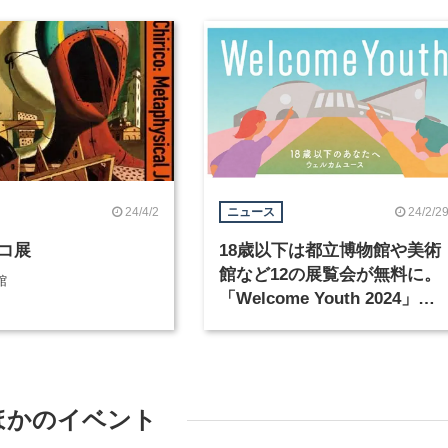
24/4/2
24/2/2
ニュース
コ展
18歳以下は都立博物館や美術
館など12の展覧会が無料に。
館
「Welcome Youth 2024」を
開催
ほかのイベント