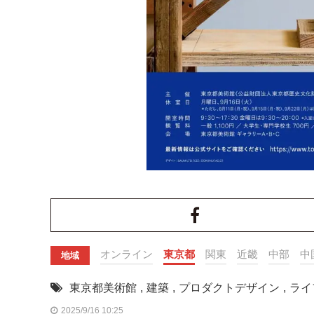
オンライン
東京都
関東
近畿
中部
中
地域
東京都美術館
,
建築
,
プロダクトデザイン
,
ライ
2025/9/16 10:25