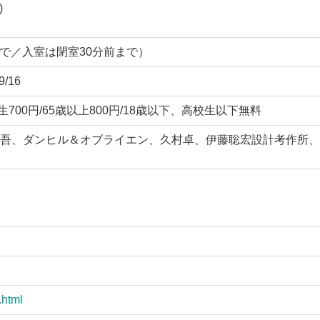
)
00まで／入室は閉室30分前まで）
/16
生700円/65歳以上800円/18歳以下、高校生以下無料
吾、ダンヒル＆オブライエン、久村卓、伊藤聡宏設計考作所、
.html