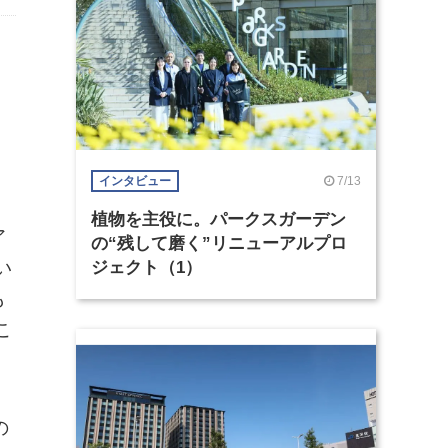
7/13
インタビュー
植物を主役に。パークスガーデン
ア
の“残して磨く”リニューアルプロ
い
ジェクト（1）
も
こ
の