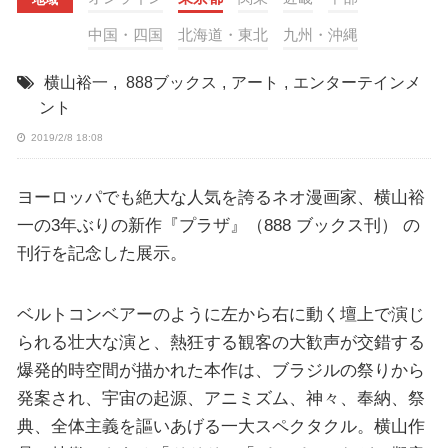
中国・四国
北海道・東北
九州・沖縄
横山裕一
,
888ブックス
,
アート
,
エンターテインメ
ント
2019/2/8 18:08
ヨーロッパでも絶大な人気を誇るネオ漫画家、横山裕
一の3年ぶりの新作『プラザ』（888 ブックス刊） の
刊行を記念した展示。
ベルトコンベアーのように左から右に動く壇上で演じ
られる壮大な演と、熱狂する観客の大歓声が交錯する
爆発的時空間が描かれた本作は、ブラジルの祭りから
発案され、宇宙の起源、アニミズム、神々、奉納、祭
典、全体主義を謳いあげる一大スペクタクル。横山作