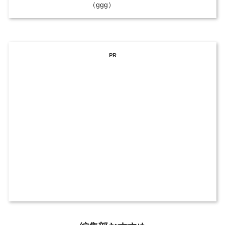
（ggg）
PR