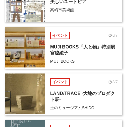
美しいユートピア
高崎市美術館
イベント
8/7
MUJI BOOKS『人と物』特別展
宮脇綾子
MUJI BOOKS
イベント
8/7
LAND/TRACE -大地のプロダク
ト展-
土のミュージアムSHIDO