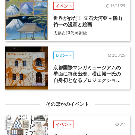
イベント
16/11/29
世界が妙だ！ 立石大河亞＋横山
裕一の漫画と絵画
広島市現代美術館
レポート
15/3/25
京都国際マンガミュージアムの
壁面に毎夜出現、横山裕一氏の
自身初となるプロジェクション
マッピング
そのほかのイベント
イベント
8/7