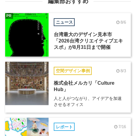
編集部おすすめ
PR
ニュース
8/6
台湾最大のデザイン見本市
「2026台湾クリエイティブエキ
スポ」が8月31日まで開催
空間デザイン事例
8/3
株式会社メルカリ「Culture
Hub」
人と人がつながり、アイデアを加速
させるオフィス
レポート
7/16