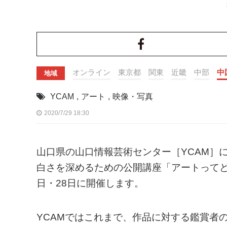
オンライン
東京都
関東
近畿
中部
中
地域
YCAM
,
アート
,
映像・写真
2020/7/29 18:30
山口県の山口情報芸術センター［YCAM］
白さを深めるための公開講座「アートってど
日・28日に開催します。
YCAMではこれまで、作品に対する鑑賞者