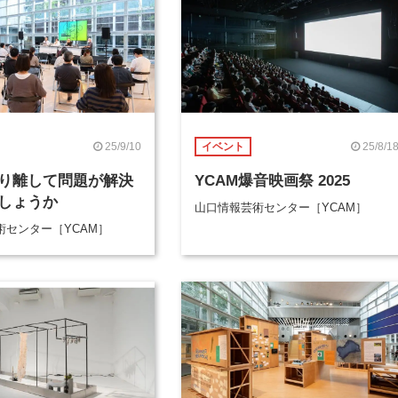
25/9/10
25/8/1
イベント
り離して問題が解決
YCAM爆音映画祭 2025
しょうか
山口情報芸術センター［YCAM］
術センター［YCAM］