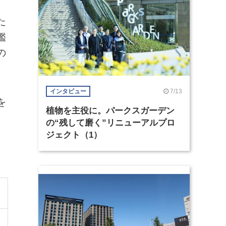
た
鑑
の
。
7/13
インタビュー
を
植物を主役に。パークスガーデン
の“残して磨く”リニューアルプロ
ジェクト（1）