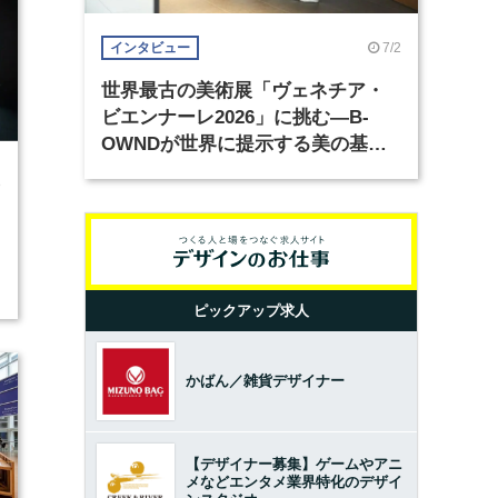
7/2
インタビュー
世界最古の美術展「ヴェネチア・
ビエンナーレ2026」に挑む―B-
OWNDが世界に提示する美の基準
とは？（前編）
8
ピックアップ求人
かばん／雑貨デザイナー
【デザイナー募集】ゲームやアニ
メなどエンタメ業界特化のデザイ