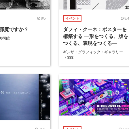
8/5
8/
イベント
邪魔ですか？
ダフィ・クーネ：ポスターを
構築する ―形をつくる、版を
美術館
つくる、表現をつくる―
ギンザ・グラフィック・ギャラリー
（ggg）