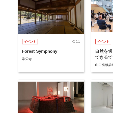
6/1
イベント
イベント
Forest Symphony
自然を切
できるで
常栄寺
山口情報芸