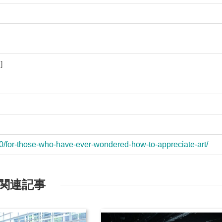
M］
0/for-those-who-have-ever-wondered-how-to-appreciate-art/
関連記事