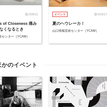
25/6/11
25/3/1
イベント
es of Closeness 痛み
夏のヘウレーカ！
なくなるとき
山口情報芸術センター［YCAM］
術センター［YCAM］
ほかのイベント