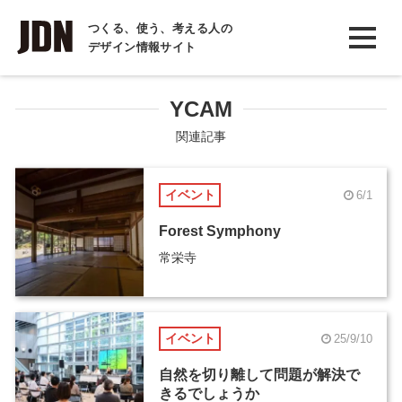
INTERVIEW
つくる、使う、考える人の
デザイン情報サイト
インタビュー
REPORT
YCAM
レポート
関連記事
COLUMN
イベント
6/1
コラム
Forest Symphony
常栄寺
イベント
25/9/10
自然を切り離して問題が解決で
きるでしょうか