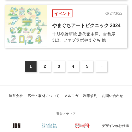
イベント
24/3/22
やまぐちアートピクニック 2024
十朋亭維新館 萬代家主屋、古着屋
313、ファブラボやまぐち 他
1
2
3
4
5
»
運営会社
広告・取材について
メルマガ
利用規約
お問い合わせ
運営メディア