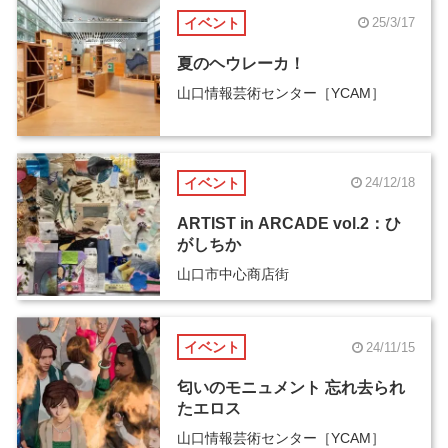
イベント
25/3/17
夏のヘウレーカ！
山口情報芸術センター［YCAM］
イベント
24/12/18
ARTIST in ARCADE vol.2：ひ
がしちか
山口市中心商店街
イベント
24/11/15
匂いのモニュメント 忘れ去られ
たエロス
山口情報芸術センター［YCAM］