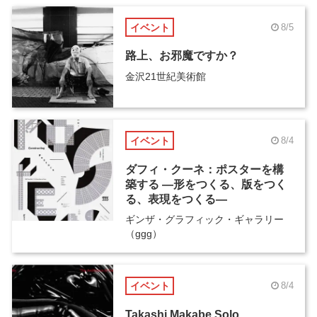
イベント
8/5
路上、お邪魔ですか？
金沢21世紀美術館
イベント
8/4
ダフィ・クーネ：ポスターを構
築する ―形をつくる、版をつく
る、表現をつくる―
ギンザ・グラフィック・ギャラリー
（ggg）
イベント
8/4
Takashi Makabe Solo