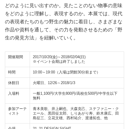
どのように見い出すのか。見たことのない物事の意味
をどのように理解し、表現するのか。本展では、現代
の表現者たちのもつ野生の魅力に着目し、さまざまな
作品や資料を通して、その力を発動させるための「野
生の発見方法」を紐解いていく。
開催期間
2017/10/20(金)～2018/02/04(日)
※イベント会期は終了しました
時間
10:00～19:00（入場は閉館30分前まで）
休館日
火曜日、12/26～2018/1/3
入場料
一般1,100円/大学生800円/高校生500円/中学生以下
無料
参加アーテ
青木美歌、井上嗣也、大森克己、ステファニー・ク
ィスト
エール、黒田征太郎、しりあがり寿、鈴木康広、田
島征三、立花文穂、西村祐介、渡邊拓也、他
会場
21_21 DESIGN SIGHT