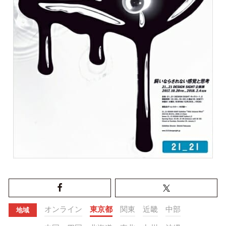
オンライン
東京都
関東
近畿
中部
地域