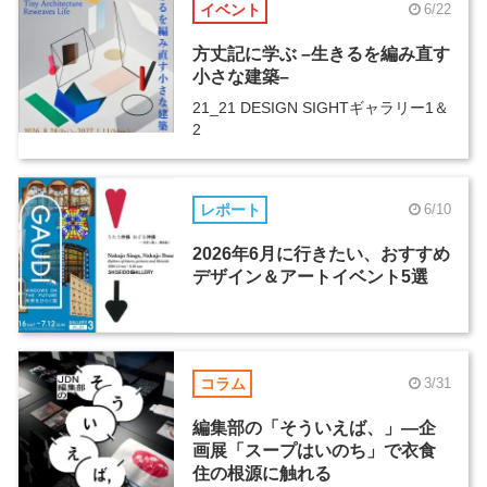
イベント
6/22
方丈記に学ぶ –生きるを編み直す
小さな建築–
21_21 DESIGN SIGHTギャラリー1＆
2
レポート
6/10
2026年6月に行きたい、おすすめ
デザイン＆アートイベント5選
コラム
3/31
編集部の「そういえば、」―企
画展「スープはいのち」で衣食
住の根源に触れる