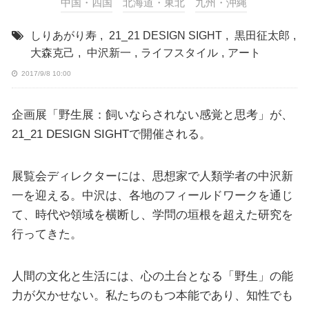
中国・四国
北海道・東北
九州・沖縄
しりあがり寿
,
21_21 DESIGN SIGHT
,
黒田征太郎
,
大森克己
,
中沢新一
,
ライフスタイル
,
アート
2017/9/8 10:00
企画展「野生展：飼いならされない感覚と思考」が、
21_21 DESIGN SIGHTで開催される。
展覧会ディレクターには、思想家で人類学者の中沢新
一を迎える。中沢は、各地のフィールドワークを通じ
て、時代や領域を横断し、学問の垣根を超えた研究を
行ってきた。
人間の文化と生活には、心の土台となる「野生」の能
力が欠かせない。私たちのもつ本能であり、知性でも