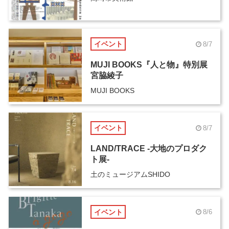
イベント
8/7
MUJI BOOKS『人と物』特別展
宮脇綾子
MUJI BOOKS
イベント
8/7
LAND/TRACE -大地のプロダク
ト展-
土のミュージアムSHIDO
イベント
8/6