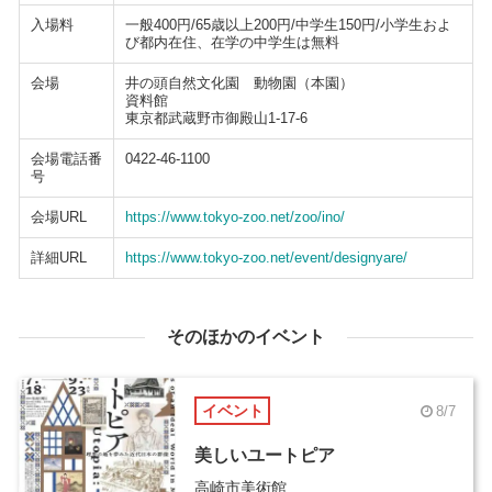
入場料
一般400円/65歳以上200円/中学生150円/小学生およ
び都内在住、在学の中学生は無料
会場
井の頭自然文化園 動物園（本園）
資料館
東京都武蔵野市御殿山1-17-6
会場電話番
0422-46-1100
号
会場URL
https://www.tokyo-zoo.net/zoo/ino/
詳細URL
https://www.tokyo-zoo.net/event/designyare/
そのほかのイベント
イベント
8/7
美しいユートピア
高崎市美術館