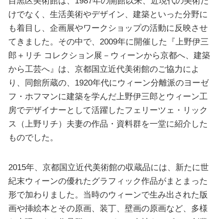
目黒区美術館は、1987年の開館以来、近現代の美術だ
けでなく、生活美術やデザイン、建築といった分野に
も着目し、企画展やワークショップの活動に反映させ
てきました。その中で、2009年に開催した『上野伊三
郎＋リチ コレクション展－ウィーンから京都へ、建築
から工芸へ』は、京都国立近代美術館のご協力によ
り、同館所蔵の、1920年代にウィーン分離派のヨーゼ
フ・ホフマンに建築を学んだ上野伊三郎とウィーン工
房でデザイナーとして活躍したフェリーツェ・リック
ス（上野リチ）夫妻の作品・資料群を一堂に紹介した
ものでした。
2015年、京都国立近代美術館の収蔵品には、新たに世
紀末ウィーンの優れたグラフィック作品がまとまった
形で加わりました。当時のウィーンで生み出された版
画や挿絵本とその原画、装丁、壁画の原画など、多様