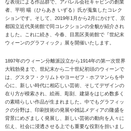
な表現による作品群で、アパレル会社キャビンの創業
者、平明 暘（ひらあき いずる）氏が蒐集したコレク
ションです。そして、2019年1月から2月にかけて、京
都国立近代美術館で同コレクションの全貌が紹介され
ました。これに続き、今春、目黒区美術館で『世紀末
ウィーンのグラフィック』展を開催いたします。
1897年のウィーン分離派設立から1914年の第一次世界
大戦勃発まで、世紀末から二十世紀初頭のウィーンで
は、グスタフ・クリムトやヨーゼフ・ホフマンらを中
心に、新しい時代に相応しい芸術、そしてデザインの
在り方が模索され、絵画、彫刻、建築をはじめ数多く
の素晴らしい作品が生まれました。中でもグラフィッ
クの分野は、印刷技術の発展や雑誌メディアの隆盛を
背景にめざましく発展し、新しい芸術の動向を人々に
伝え、社会に浸透させる上でも重要な役割を担いまし