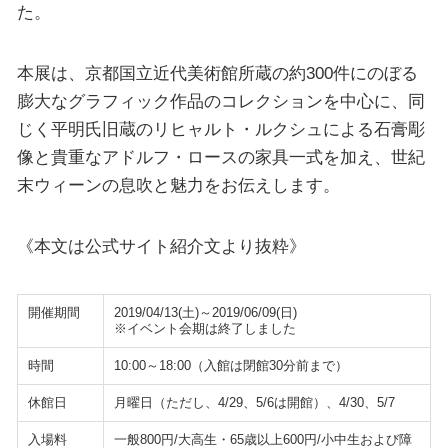
た。
本展は、京都国立近代美術館所蔵の約300件にのぼる
膨大なグラフィック作品のコレクションを中心に、同
じく平明氏旧蔵のリヒャルト・ルクシュによる石膏彫
像と貴重なアドルフ・ロースの家具一式を加え、世紀
末ウィーンの息吹と魅力をお伝えします。
《本文は公式サイト紹介文より抜粋》
開催期間
2019/04/13(土)～2019/06/09(日)
※イベント会期は終了しました
時間
10:00～18:00（入館は閉館30分前まで）
休館日
月曜日（ただし、4/29、5/6は開館）、4/30、5/7
入場料
一般800円/大高生・65歳以上600円/小中生および障