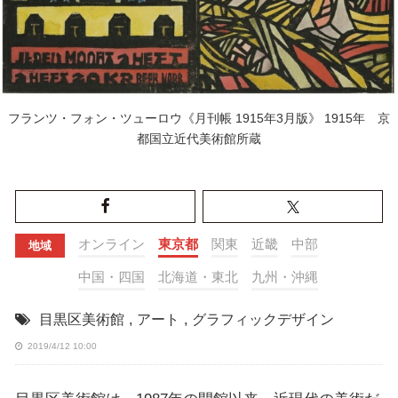
フランツ・フォン・ツューロウ《月刊帳 1915年3月版》 1915年 京
都国立近代美術館所蔵
オンライン
東京都
関東
近畿
中部
地域
中国・四国
北海道・東北
九州・沖縄
目黒区美術館
,
アート
,
グラフィックデザイン
2019/4/12 10:00