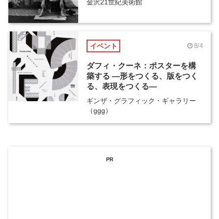
金沢21世紀美術館
イベント
8/4
ダフィ・クーネ：ポスターを構
築する ―形をつくる、版をつく
る、表現をつくる―
ギンザ・グラフィック・ギャラリー
（ggg）
PR