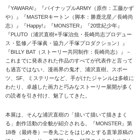
『YAWARA!』『パイナップルARMY（原作：工藤かず
や）』『MASTERキートン（脚本：勝鹿北星／長崎尚
志）』『Happy!』『MONSTER』『20世紀少年』
『PLUTO（浦沢直樹×手塚治虫・長崎尚志プロデュー
ス・監修／手塚眞・協力／手塚プロダクション）』
『BILLY BAT（ストーリー共同制作：長崎尚志）』－
これまでに発表された作品のすべてが代表作と言って
も過言ではない、漫画界の鬼才、浦沢直樹。スポー
ツ、SF、ミステリーなど、手がけたジャンルは多岐に
わたり、卓越した画力と巧みなストーリー展開が多く
の読者を引き付け、魅了してきた。
本展は、そんな浦沢直樹の「描いて描いて描きまく
る」創作活動の全貌が紹介される。『MONSTER』第
18巻（最終巻）一巻丸ごとをはじめとする直筆原稿の