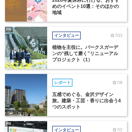
2026年夏休みに行ける、おすす
めのイベント10選：そのほかの
地域
PR
インタビュー
7/13
植物を主役に。パークスガーデ
ンの“残して磨く”リニューアル
プロジェクト（1）
レポート
7/8
五感でめぐる、金沢デザイン
旅。建築・工芸・香りに出会う4
つのスポット
PR
インタビュー
7/2