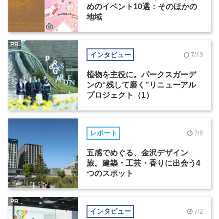
めのイベント10選：そのほかの
地域
PR
インタビュー
7/13
植物を主役に。パークスガーデ
ンの“残して磨く”リニューアル
プロジェクト（1）
レポート
7/8
五感でめぐる、金沢デザイン
旅。建築・工芸・香りに出会う4
つのスポット
PR
インタビュー
7/2