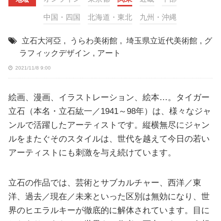
中国・四国
北海道・東北
九州・沖縄
立石大河亞
,
うらわ美術館
,
埼玉県立近代美術館
,
グ
ラフィックデザイン
,
アート
2021/11/8 9:00
絵画、漫画、イラストレーション、絵本…。タイガー
立石（本名・立石紘一／1941～98年）は、様々なジャ
ンルで活躍したアーティストです。縦横無尽にジャン
ルをまたぐそのスタイルは、世代を越えて今日の若い
アーティストにも刺激を与え続けています。
立石の作品では、芸術とサブカルチャー、西洋／東
洋、過去／現在／未来といった区別は無効になり、世
界のヒエラルキーが徹底的に解体されています。目に