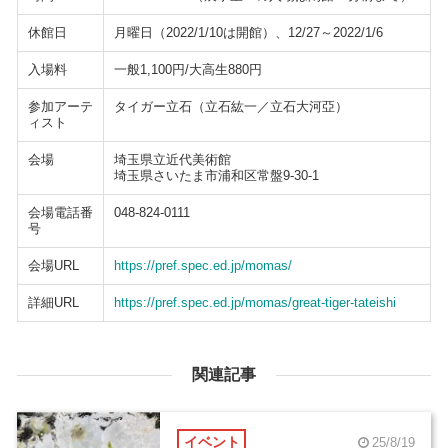
休館日
月曜日（2022/1/10は開館）、12/27～2022/1/6
入場料
一般1,100円/大高生880円
参加アーテ
タイガー立石（立石紘一／立石大河亞）
ィスト
会場
埼玉県立近代美術館
埼玉県さいたま市浦和区常盤9-30-1
会場電話番
048-824-0111
号
会場URL
https://pref.spec.ed.jp/momas/
詳細URL
https://pref.spec.ed.jp/momas/great-tiger-tateishi
関連記事
イベント
25/8/19