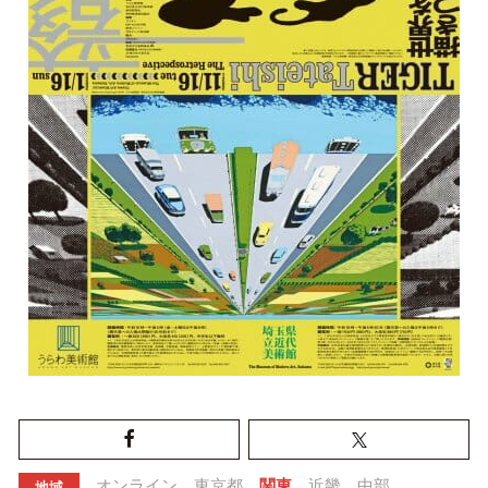
オンライン
東京都
関東
近畿
中部
地域