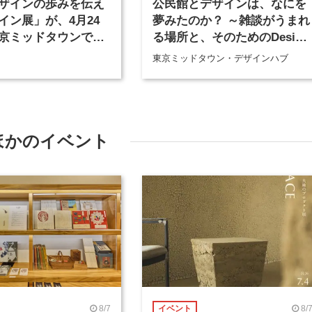
ザインの歩みを伝え
公民館とデザインは、なにを
イン展」が、4月24
夢みたのか？ ～雑談がうまれ
京ミッドタウンで開
る場所と、そのためのDesign
をめぐって～
東京ミッドタウン・デザインハブ
ほかのイベント
8/7
8/
イベント