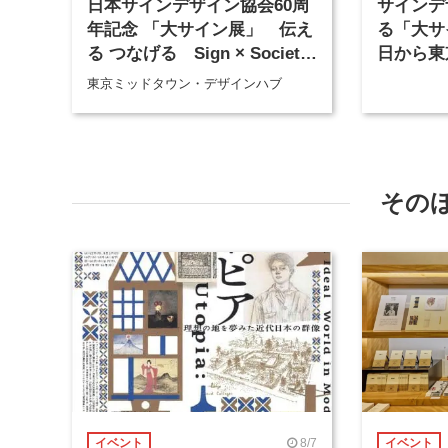
日本サインデザイン協会60周
サインデ
年記念 「大サイン展」 伝え
る「大サ
る つなげる Sign × Society
日から東
× Story
催
東京ミッドタウン・デザインハブ
その
8/7
イベント
イベント