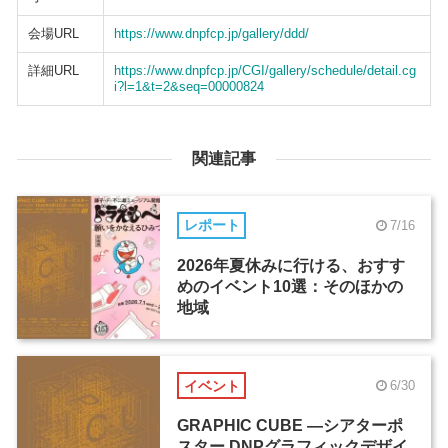
会場URL
https://www.dnpfcp.jp/gallery/ddd/
詳細URL
https://www.dnpfcp.jp/CGI/gallery/schedule/detail.cg
i?l=1&t=2&seq=00000824
関連記事
レポート
7/16
2026年夏休みに行ける、おすす
めのイベント10選：そのほかの
地域
イベント
6/30
GRAPHIC CUBE ―シアターポ
スター DNPグラフィックデザイ