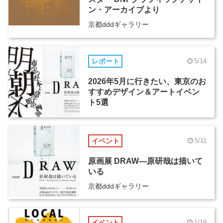
ン・アーカイブより
京都dddギャラリー
レポート
5/14
2026年5月に行きたい、東京のお
すすめデザイン＆アートイベン
ト5選
イベント
5/11
原画展 DRAW―原研哉は描いて
いる
京都dddギャラリー
イベント
1/19