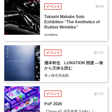
イベント
8/4
Takashi Makabe Solo
Exhibition “The Aesthetics of
Rubber Wrinkles”
sonatine
イベント
7/31
瀧本幹也 LUNATION 朔望 ―海
から天体を読む
茅ヶ崎市美術館
イベント
7/31
PxP 2026
【Stage A】寺田倉庫 D HALL／