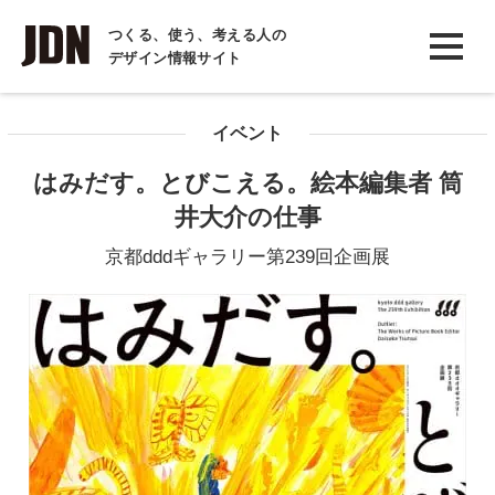
INTERVIEW
つくる、使う、考える人の
デザイン情報サイト
インタビュー
REPORT
イベント
レポート
はみだす。とびこえる。絵本編集者 筒
COLUMN
井大介の仕事
コラム
京都dddギャラリー第239回企画展