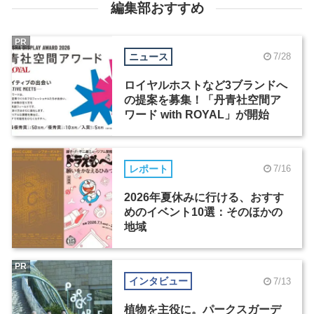
編集部おすすめ
PR
ニュース
7/28
ロイヤルホストなど3ブランドへ
の提案を募集！「丹青社空間ア
ワード with ROYAL」が開始
レポート
7/16
2026年夏休みに行ける、おすす
めのイベント10選：そのほかの
地域
PR
インタビュー
7/13
植物を主役に。パークスガーデ