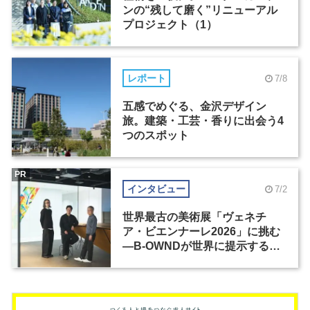
ンの“残して磨く”リニューアル
プロジェクト（1）
レポート
7/8
五感でめぐる、金沢デザイン
旅。建築・工芸・香りに出会う4
つのスポット
PR
インタビュー
7/2
世界最古の美術展「ヴェネチ
ア・ビエンナーレ2026」に挑む
―B-OWNDが世界に提示する美
の基準とは？（前編）