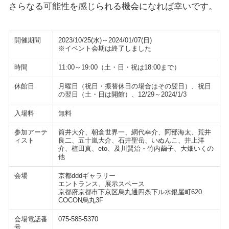
さらなる可能性を感じられる機会になれば幸いです。
開催期間
2023/10/25(水)～2024/01/07(日)
※イベント会期は終了しました
時間
11:00～19:00（土・日・祝は18:00まで）
休館日
月曜日（祝日・振替休日の場合はその翌日）、祝日
の翌日（土・日は開館）、12/29～2024/1/3
入場料
無料
参加アーテ
筒井大介、朝倉世界一、網代幸介、阿部海太、荒井
ィスト
良二、五十嵐大介、石井聖岳、いぬんこ、井上洋
介、植田真、eto、及川賢治・竹内繭子、大畑いくの
他
会場
京都dddギャラリー
エントランス、展示スペース
京都府京都市下京区烏丸通四条下ル水銀屋町620
COCON烏丸3F
会場電話番
075-585-5370
号