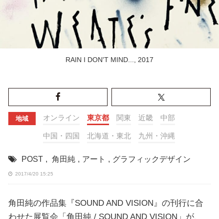
RAIN I DON'T MIND..., 2017
オンライン
東京都
関東
近畿
中部
地域
中国・四国
北海道・東北
九州・沖縄
POST
,
角田純
,
アート
,
グラフィックデザイン
2017/4/20 15:25
角田純の作品集『SOUND AND VISION』の刊行に合
わせた展覧会「角田純 / SOUND AND VISION」が、