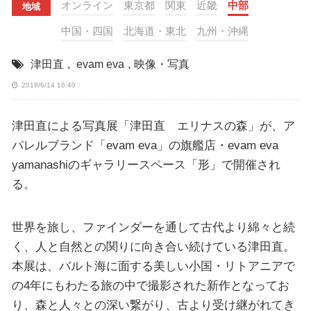
オンライン
東京都
関東
近畿
中部
地域
中国・四国
北海道・東北
九州・沖縄
津田直
,
evam eva
,
映像・写真
2018/6/14 16:40
津田直による写真展「津田直 エリナスの森」が、ア
パレルブランド「evam eva」の旗艦店・evam eva
yamanashiのギャラリースペース「形」で開催され
る。
世界を旅し、ファインダーを通して古代より綿々と続
く、人と自然との関りに向き合い続けている津田直。
本展は、バルト海に面する美しい小国・リトアニアで
の4年にもわたる旅の中で撮影された新作となってお
り、森と人々との深い繋がり、古より受け継がれてき