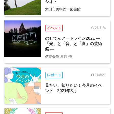
シオト
太田市美術館・図書館
イベント
21/11/4
のせでんアートライン2021 ―
「光」と「音」と「食」の芸術
祭 ―
信徒会館 星嶺 他
レポート
21/8/21
見たい、知りたい！今月のイベ
ント―2021年8月