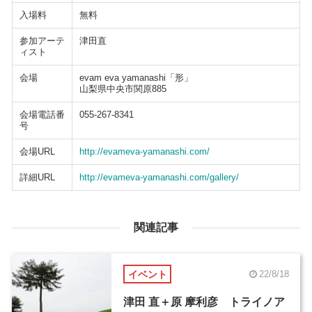
入場料
無料
参加アーテ
津田直
ィスト
会場
evam eva yamanashi「形」
山梨県中央市関原885
会場電話番
055-267-8341
号
会場URL
http://evameva-yamanashi.com/
詳細URL
http://evameva-yamanashi.com/gallery/
関連記事
イベント
22/8/18
津田 直＋原 摩利彦 トライノア