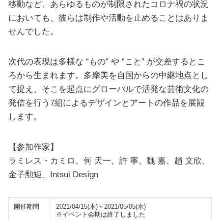
移動など、あらゆるものが制限されたコロナ禍の状況
においても、彼らは制作や活動を止めることはありま
せんでした。
次代の表現は多様な “もの” や “こと” が交差するとこ
ろから生まれます。多摩美を自国からの中継地点とし
て捉え、そこを起点にグローバルで活発な芸術文化の
発信を行う7組によるデザインとアートの作品を展観
します。
【参加作家】
ラミレス・カミロ、何 天一、許 寧、魏 嘉、趙 文欣、
金子勲矩、Intsui Design
開催期間
2021/04/15(木)～2021/05/05(水)
※イベント会期は終了しました