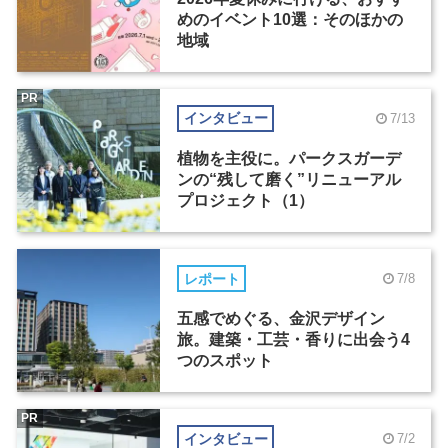
めのイベント10選：そのほかの
地域
PR
インタビュー
7/13
植物を主役に。パークスガーデ
ンの“残して磨く”リニューアル
プロジェクト（1）
レポート
7/8
五感でめぐる、金沢デザイン
旅。建築・工芸・香りに出会う4
つのスポット
PR
インタビュー
7/2