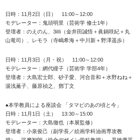
日時：11月2日（日） 11:00～12:00
モデレーター：鬼頭明里（芸術学 修士1年）
登壇者：のえのん、3illi（金井田誠悟＋眞鍋咲紀＋丸
山竜司）、レモラ（寺嶋希海＋中川新＋野澤遥歩）
日時：11月3日（月・祝） 11:00～12:00
モデレーター：網代瞳子（芸術学 学部4年）
登壇者：大島宏士郎、砂子愛、河合音和＋水野ねね＋
湯浅薫子、藤原禎之、鄧丁文
●本学教員による座談会 「タマビのあの頃と今」
日時：11月1日（土） 13:30～15:00
モデレーター：大島徹也（本展監修）
登壇者：小泉俊己（副学長／絵画学科油画専攻教