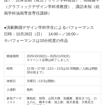
授）、詫摩智朗（統合デザイン学科教授）、髙橋庸平
（グラフィックデザイン学科准教授）、諏訪未知（絵
画学科油画専攻専任講師）
●演劇舞踊デザイン学科学生によるパフォーマンス
日時：10月26日（日） 14:00～／16:00～
※パフォーマンスは10分程度の作品
開催期間
2025/10/19(日)～2025/11/03(月)
※イベント会期は終了しました
時間
12:00～17:00（11/1～11/3は10:30開館／入館は閉館
30分前まで）
休館日
月曜日（11/3は開館）
入場料
無料
参加アーテ
陳柏欣、胡琪、山田大輝、加藤舞、紫谷きづな、の
ィスト
えのん、檜木小春、池上創、坂爪亜蓮、大島宏士