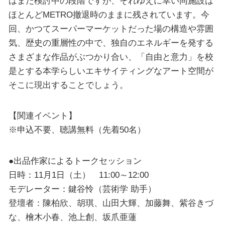
はまだ検討中の段階ですが、それゆえに幸い同施設は
ほとんどMETRO撤退時のままに残されています。今
回、かつてスーパーマーケットだった場の構造や雰囲
気、歴史の重層性の中で、独自のエネルギーを発する
さまざまな作品がぶつかり合い、「自由と意力」を校
是とする本学らしいエキサイティングなアート空間が
そこに現出することでしょう。
【関連イベント】
※申込不要、聴講無料（先着50名）
●出品作家によるトークセッション
日時：11月1日（土） 11:00～12:00
モデレーター：鍵谷怜（芸術学 助手）
登壇者：陳柏欣、胡琪、山田大輝、加藤舞、紫谷きづ
な、檜木小春、池上創、坂爪亜蓮