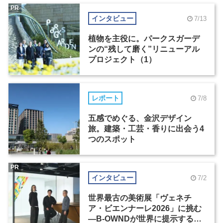
PR
インタビュー
7/13
植物を主役に。パークスガーデ
ンの“残して磨く”リニューアル
プロジェクト（1）
レポート
7/8
五感でめぐる、金沢デザイン
旅。建築・工芸・香りに出会う4
つのスポット
PR
インタビュー
7/2
世界最古の美術展「ヴェネチ
ア・ビエンナーレ2026」に挑む
―B-OWNDが世界に提示する美