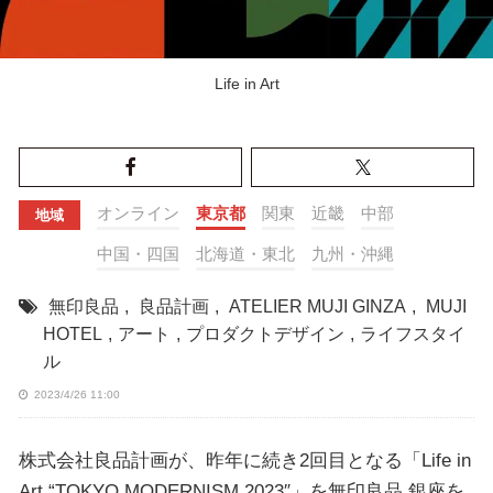
Life in Art
オンライン
東京都
関東
近畿
中部
地域
中国・四国
北海道・東北
九州・沖縄
無印良品
,
良品計画
,
ATELIER MUJI GINZA
,
MUJI
HOTEL
,
アート
,
プロダクトデザイン
,
ライフスタイ
ル
2023/4/26 11:00
株式会社良品計画が、昨年に続き2回目となる「Life in
Art “TOKYO MODERNISM 2023″」を無印良品 銀座を