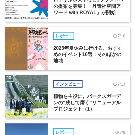
の提案を募集！「丹青社空間ア
ワード with ROYAL」が開始
レポート
7/16
2026年夏休みに行ける、おすす
めのイベント10選：そのほかの
地域
PR
インタビュー
7/13
植物を主役に。パークスガーデ
ンの“残して磨く”リニューアル
プロジェクト（1）
レポート
7/8