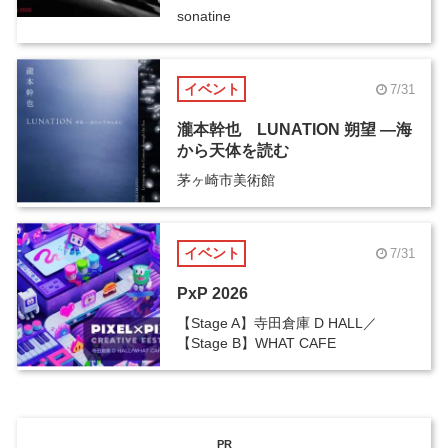
sonatine
イベント
7/31
瀧本幹也 LUNATION 朔望 ―海
から天体を読む
茅ヶ崎市美術館
イベント
7/31
PxP 2026
【Stage A】寺田倉庫 D HALL／
【Stage B】WHAT CAFE
PR