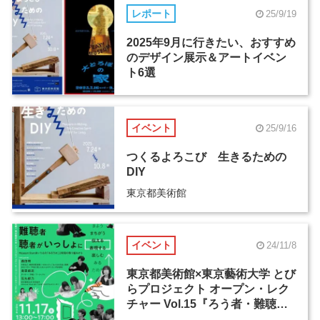
レポート
25/9/19
2025年9月に行きたい、おすすめ
のデザイン展示＆アートイベン
ト6選
イベント
25/9/16
つくるよろこび 生きるための
DIY
東京都美術館
イベント
24/11/8
東京都美術館×東京藝術大学 とび
らプロジェクト オープン・レク
チャー Vol.15『ろう者・難聴
者・聴者がいっしょに