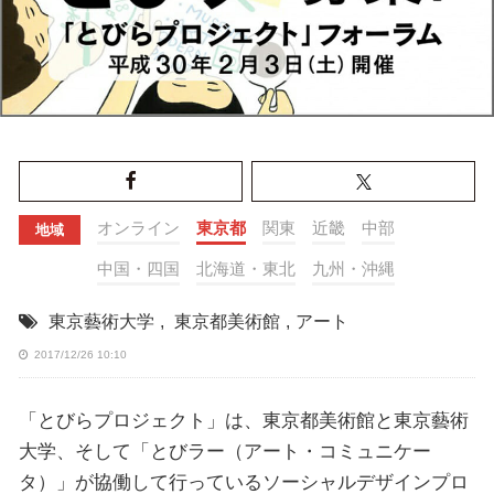
オンライン
東京都
関東
近畿
中部
地域
中国・四国
北海道・東北
九州・沖縄
東京藝術大学
,
東京都美術館
,
アート
2017/12/26 10:10
「とびらプロジェクト」は、東京都美術館と東京藝術
大学、そして「とびラー（アート・コミュニケー
タ）」が協働して行っているソーシャルデザインプロ