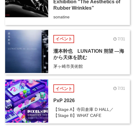
Exhibition “The Aesthetics of
Rubber Wrinkles”
sonatine
イベント
7/31
瀧本幹也 LUNATION 朔望 ―海
から天体を読む
茅ヶ崎市美術館
イベント
7/31
PxP 2026
【Stage A】寺田倉庫 D HALL／
【Stage B】WHAT CAFE