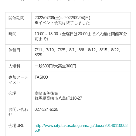
開催期間
2022/07/09(土)～2022/09/04(日)
※イベント会期は終了しました
時間
10:00～18:00（金曜日は20:00まで／入館は閉館30分
前まで）
休館日
7/11、7/19、7/25、8/1、8/8、8/12、8/15、8/22、
8/29
入場料
一般600円/大高生300円
参加アーテ
TASKO
ィスト
会場
高崎市美術館
群馬県高崎市八島町110-27
お問い合わ
027-324-6125
せ
会場URL
http://www.city.takasaki.gunma.jp/docs/20140110003
53/