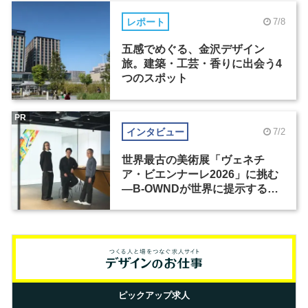
レポート
7/8
五感でめぐる、金沢デザイン
旅。建築・工芸・香りに出会う4
つのスポット
PR
インタビュー
7/2
世界最古の美術展「ヴェネチ
ア・ビエンナーレ2026」に挑む
―B-OWNDが世界に提示する美
の基準とは？（前編）
ピックアップ求人