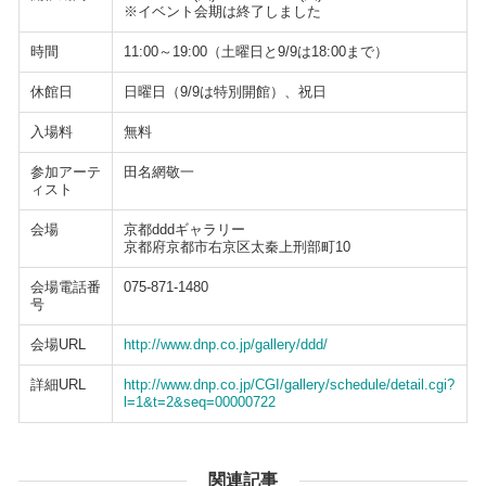
※イベント会期は終了しました
時間
11:00～19:00（土曜日と9/9は18:00まで）
休館日
日曜日（9/9は特別開館）、祝日
入場料
無料
参加アーテ
田名網敬一
ィスト
会場
京都dddギャラリー
京都府京都市右京区太秦上刑部町10
会場電話番
075-871-1480
号
会場URL
http://www.dnp.co.jp/gallery/ddd/
詳細URL
http://www.dnp.co.jp/CGI/gallery/schedule/detail.cgi?
l=1&t=2&seq=00000722
関連記事