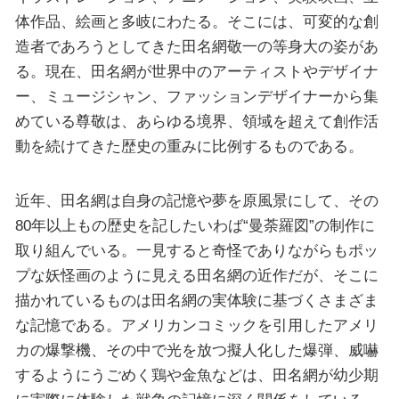
体作品、絵画と多岐にわたる。そこには、可変的な創
造者であろうとしてきた田名網敬一の等身大の姿があ
る。現在、田名網が世界中のアーティストやデザイナ
ー、ミュージシャン、ファッションデザイナーから集
めている尊敬は、あらゆる境界、領域を超えて創作活
動を続けてきた歴史の重みに比例するものである。
近年、田名網は自身の記憶や夢を原風景にして、その
80年以上もの歴史を記したいわば“曼荼羅図”の制作に
取り組んでいる。一見すると奇怪でありながらもポッ
プな妖怪画のように見える田名網の近作だが、そこに
描かれているものは田名網の実体験に基づくさまざま
な記憶である。アメリカンコミックを引用したアメリ
カの爆撃機、その中で光を放つ擬人化した爆弾、威嚇
するようにうごめく鶏や金魚などは、田名網が幼少期