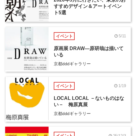
すすめデザイン＆アートイベン
ト5選
イベント
5/11
原画展 DRAW―原研哉は描いて
いる
京都dddギャラリー
イベント
1/19
LOCAL LOCAL －ないものはな
い－ 梅原真展
京都dddギャラリー
イベント
25/12/3