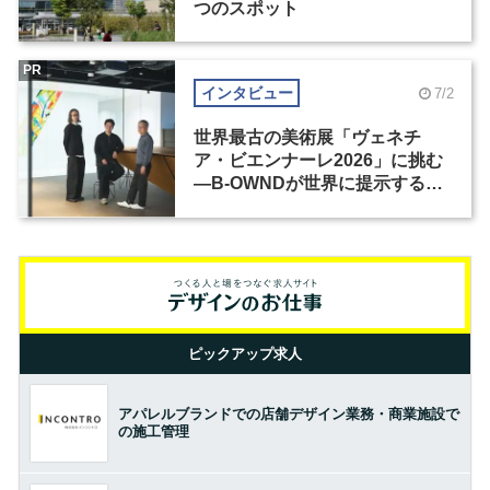
つのスポット
PR
インタビュー
7/2
世界最古の美術展「ヴェネチ
ア・ビエンナーレ2026」に挑む
―B-OWNDが世界に提示する美
の基準とは？（前編）
ピックアップ求人
アパレルブランドでの店舗デザイン業務・商業施設で
の施工管理