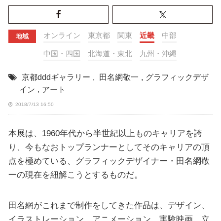
オンライン
東京都
関東
近畿
中部
地域
中国・四国
北海道・東北
九州・沖縄
京都dddギャラリー
,
田名網敬一
,
グラフィックデザ
イン
,
アート
2018/7/13 16:50
本展は、1960年代から半世紀以上ものキャリアを誇
り、今もなおトップランナーとしてそのキャリアの頂
点を極めている、グラフィックデザイナー・田名網敬
一の現在を紐解こうとするものだ。
田名網がこれまで制作をしてきた作品は、デザイン、
イラストレーション、アニメーション、実験映画、立