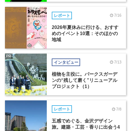
レポート
7/16
2026年夏休みに行ける、おすす
めのイベント10選：そのほかの
地域
PR
インタビュー
7/13
植物を主役に。パークスガーデ
ンの“残して磨く”リニューアル
プロジェクト（1）
レポート
7/8
五感でめぐる、金沢デザイン
旅。建築・工芸・香りに出会う4